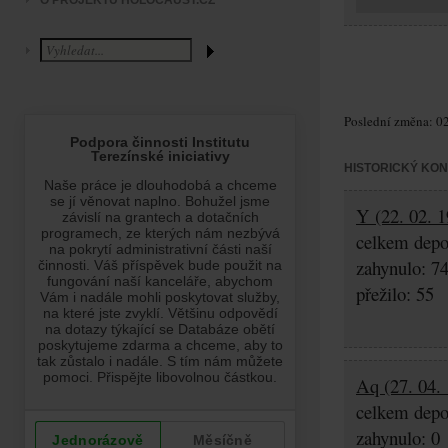
O PROJEKTU HOLOCAUST.CZ
Poslední změna: 02
HISTORICKÝ KO
Y (22. 02. 1
celkem depo
zahynulo: 7
přežilo: 55
Aq (27. 04. 
celkem depo
zahynulo: 0