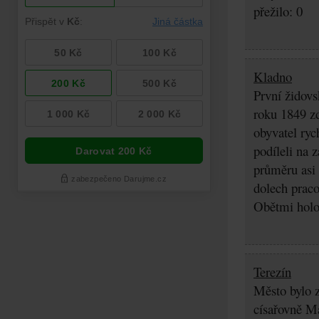
přežilo: 0
Kladno
První židovs
roku 1849 zd
obyvatel ryc
podíleli na 
průměru asi 
dolech praco
Obětmi holoc
Terezín
Město bylo z
císařovně Ma