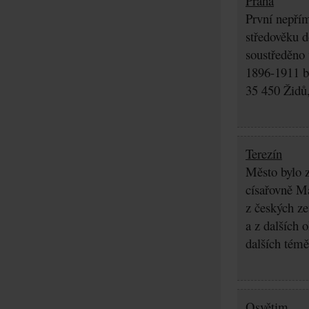
Praha
První nepřím
středověku d
soustředěno
1896-1911 by
35 450 Židů,
Terezín
Město bylo z
císařovně Ma
z českých z
a z dalších 
dalších témě
Osvětim