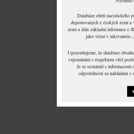
PODMÍNK
Databáze obětí nacistického 
deportovaných z českých zemí a v
zemí a dále základní informace o R
jako vězni v takzvaném „
Upozorňujeme, že databáze obsahuje
vzpomínání s respektem vůči pozůs
že se seznámil s informacemi 
odpovědnosti za nakládání s m