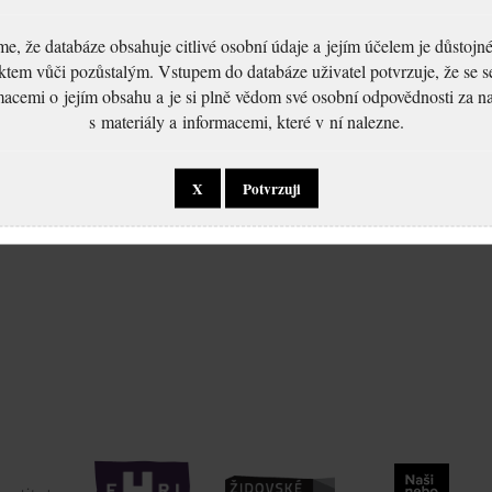
, že databáze obsahuje citlivé osobní údaje a jejím účelem je důstoj
ktem vůči pozůstalým. Vstupem do databáze uživatel potvrzuje, že se 
macemi o jejím obsahu a je si plně vědom své osobní odpovědnosti za n
s materiály a informacemi, které v ní nalezne.
:
Feldblum Abraham:
Šetření o pobytu
odtransportovaných
X
Potvrzuji
Židů