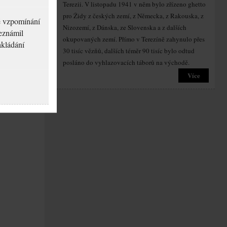
Terezii. V listopadu 1941 v něm bylo zřízeno ghetto
pro Židy z českých zemí, z Německa, z Rakouska, z
né vzpomínání
Nizozemí, z Dánska, ze Slovenska a z dalších
seznámil
okupovaných zemí. Přímo v Terezíně zahynulo přes
akládání
30 tisíc vězňů, dalších téměr 90 tisíc bylo odtud
posláno do vyhlazovacích táborů na východě.
Více