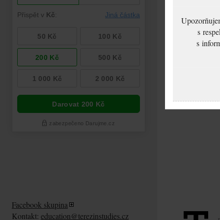
Upozorňujeme
s respe
s infor
Feldblum Abraham
Cestovní pas
Facebook skupina
Kontakt:
education@terezinstudies.cz