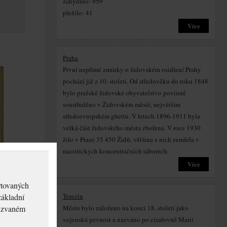
zahynulo: 959
přežilo: 41
Více
Praha
První nepřímé zmínky o židovském osídlení Prahy
pochází již z 10. století. Od středověku do roku 1848
bylo pražské židovské obyvatelstvo povinně
soustředěno v Židovském městě, největším
středoevropském ghettu. V letech 1896-1911 byla
velká část židovského města zbořena. V roce 1930
žilo v Praze 35 450 Židů, většina z nich zemřela v
nacistických koncentračních táborech.
Více
rtovaných
základní
Terezín
akzvaném
Město bylo založeno na konci 18. století jako
vojenská pevnost a nazváno po císařovně Marii