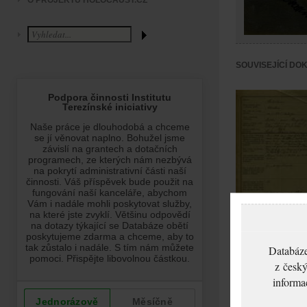
O PROJEKTU HOLOCAUST.CZ
SOUVISEJÍCÍ DO
Feldblum Abraham
Protokol s uprchlí
Databáze
Polska
z český
informa