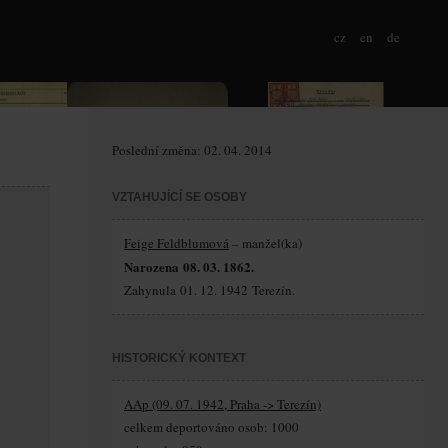
cz
en
de
Poslední změna: 02. 04. 2014
VZTAHUJÍCÍ SE OSOBY
Feige Feldblumová
– manžel(ka)
Narozena 08. 03. 1862.
Zahynula 01. 12. 1942 Terezín.
HISTORICKÝ KONTEXT
AAp (09. 07. 1942, Praha -> Terezín)
celkem deportováno osob: 1000