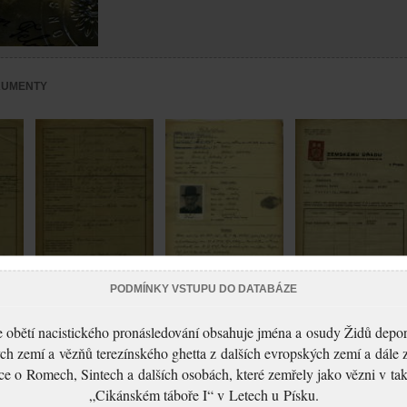
KUMENTY
PODMÍNKY VSTUPU DO DATABÁZE
Feldblum Abraham:
Feldblum Abraham:
:
Feldblum Abraham:
Protokol s uprchlíkem z
Žádost o povolení
kem z
Žádost o vydání
 obětí nacistického pronásledování obsahuje jména a osudy Židů depo
Polska
pobytu
občanské legitimace
ch zemí a vězňů terezínského ghetta z dalších evropských zemí a dále 
ce o Romech, Sintech a dalších osobách, které zemřely jako vězni v t
„Cikánském táboře I“ v Letech u Písku.