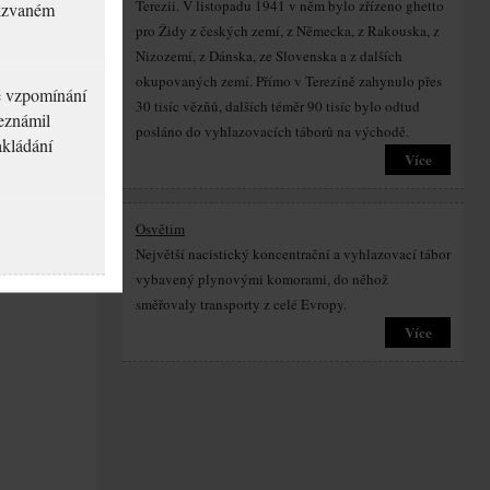
Terezii. V listopadu 1941 v něm bylo zřízeno ghetto
akzvaném
pro Židy z českých zemí, z Německa, z Rakouska, z
Nizozemí, z Dánska, ze Slovenska a z dalších
okupovaných zemí. Přímo v Terezíně zahynulo přes
né vzpomínání
30 tisíc vězňů, dalších téměr 90 tisíc bylo odtud
seznámil
posláno do vyhlazovacích táborů na východě.
akládání
Více
Osvětim
Největší nacistický koncentrační a vyhlazovací tábor
vybavený plynovými komorami, do něhož
směřovaly transporty z celé Evropy.
Více