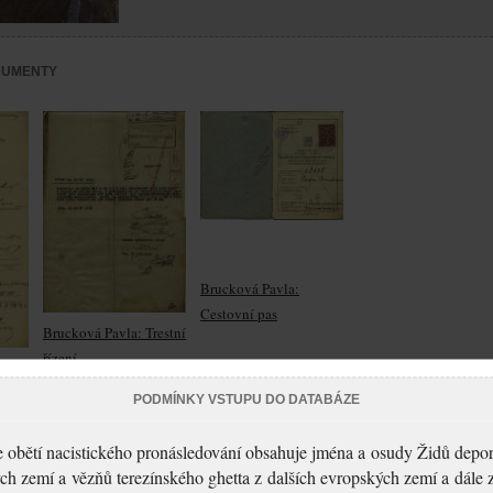
KUMENTY
Brucková Pavla:
Cestovní pas
Brucková Pavla: Trestní
řízení
ádost
ho
PODMÍNKY VSTUPU DO DATABÁZE
 obětí nacistického pronásledování obsahuje jména a osudy Židů depo
ch zemí a vězňů terezínského ghetta z dalších evropských zemí a dále 