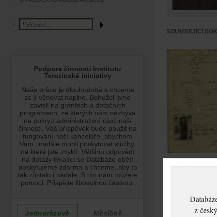
O PROJEKTU HOLOCAUST.CZ
SOUVISEJÍCÍ DO
Brucková Pavla: Ž
o vydání cestovní
pasu
Databáze
z český