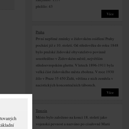
přežilo: 43
Více
Praha
První nepřímé zmínky o židovském osídlení Prahy
pochází již z 10. století. Od středověku do roku 1848
bylo pražské židovské obyvatelstvo povinně
soustředěno v Židovském městě, největším
středoevropském ghettu. V letech 1896-1911 byla
velká část židovského města zbořena. V roce 1930
žilo v Praze 35 450 Židů, většina z nich zemřela v
nacistických koncentračních táborech.
Více
Terezín
Město bylo založeno na konci 18. století jako
rtovaných
vojenská pevnost a nazváno po císařovně Marii
základní