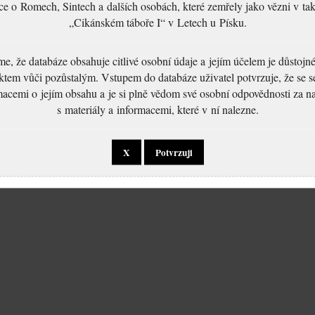
ce o Romech, Sintech a dalších osobách, které zemřely jako vězni v t
„Cikánském táboře I“ v Letech u Písku.
, že databáze obsahuje citlivé osobní údaje a jejím účelem je důstoj
ktem vůči pozůstalým. Vstupem do databáze uživatel potvrzuje, že se 
macemi o jejím obsahu a je si plně vědom své osobní odpovědnosti za n
s materiály a informacemi, které v ní nalezne.
X
Potvrzuji