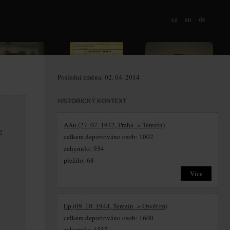
cz
en
de
Poslední změna: 02. 04. 2014
HISTORICKÝ KONTEXT
AAu (27. 07. 1942, Praha -> Terezín)
2
celkem deportováno osob: 1002
zahynulo: 934
přežilo: 68
Více
Ep (09. 10. 1944, Terezín -> Osvětim)
celkem deportováno osob: 1600
zahynulo: 1557