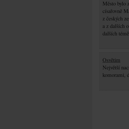
Město bylo z
císařovně Ma
z českých z
a z dalších 
dalších témě
Osvětim
Největší nac
komorami, d