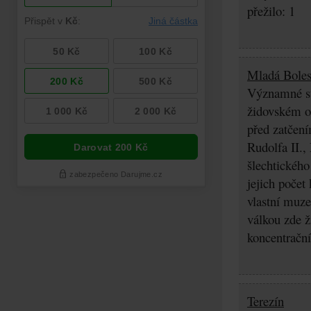
přežilo: 1
Mladá Boles
Významné stř
židovském os
před zatčení
Rudolfa II.,
šlechtického
jejich počet
vlastní muz
válkou zde ž
koncentrační
Terezín