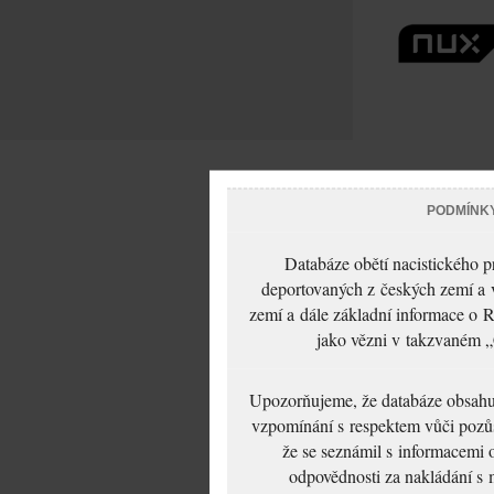
PODMÍNK
Databáze obětí nacistického 
deportovaných z českých zemí a v
zemí a dále základní informace o R
jako vězni v takzvaném „
Upozorňujeme, že databáze obsahuje
vzpomínání s respektem vůči pozůs
že se seznámil s informacemi 
odpovědnosti za nakládání s m