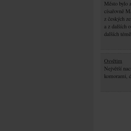
Město bylo z
císařovně Ma
z českých z
a z dalších 
dalších témě
Osvětim
Největší nac
komorami, d