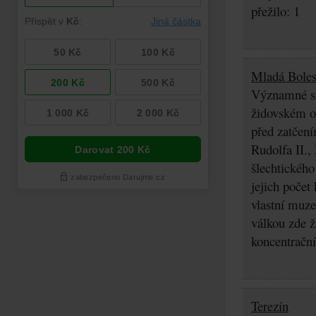
přežilo: 1
Mladá Boles
Významné stř
židovském os
před zatčení
Rudolfa II.,
šlechtického
jejich počet
vlastní muz
válkou zde ž
koncentrační
Terezín