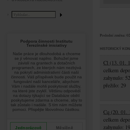
O PROJEKTU HOLOCAUST.CZ
Poslední změna: 02
HISTORICKÝ KO
Cl (13. 01. 
celkem depo
zahynulo: 5
přežilo: 29
Cq (20. 01. 
celkem depo
zahynulo: 1