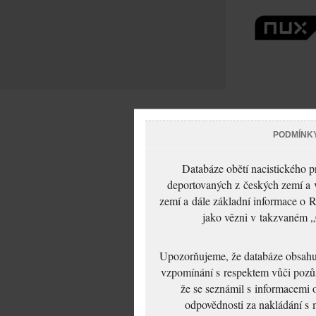
PODMÍNK
Databáze obětí nacistického 
deportovaných z českých zemí a v
zemí a dále základní informace o R
jako vězni v takzvaném „
Upozorňujeme, že databáze obsahuje
vzpomínání s respektem vůči pozůs
že se seznámil s informacemi 
odpovědnosti za nakládání s m