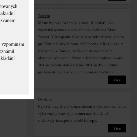
rtovaných
základní
Terezín
akzvaném
Město bylo založeno na konci 18. století jako
vojenská pevnost a nazváno po císařovně Marii
Terezii. V listopadu 1941 v něm bylo zřízeno ghetto
né vzpomínání
pro Židy z českých zemí, z Německa, z Rakouska, z
seznámil
Nizozemí, z Dánska, ze Slovenska a z dalších
akládání
okupovaných zemí. Přímo v Terezíně zahynulo přes
30 tisíc vězňů, dalších téměr 90 tisíc bylo odtud
posláno do vyhlazovacích táborů na východě.
Více
Osvětim
Největší nacistický koncentrační a vyhlazovací tábor
vybavený plynovými komorami, do něhož
směřovaly transporty z celé Evropy.
Více