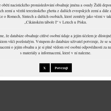
 obětí nacistického pronásledování obsahuje jména a osudy Židů depo
ch zemí a vězňů terezínského ghetta z dalších evropských zemí a dále 
ce o Romech, Sintech a dalších osobách, které zemřely jako vězni v t
„Cikánském táboře I“ v Letech u Písku.
, že databáze obsahuje citlivé osobní údaje a jejím účelem je důstoj
ktem vůči pozůstalým. Vstupem do databáze uživatel potvrzuje, že se 
macemi o jejím obsahu a je si plně vědom své osobní odpovědnosti za n
s materiály a informacemi, které v ní nalezne.
X
Potvrzuji