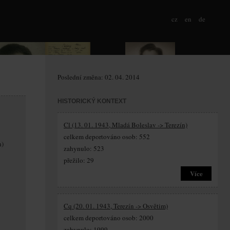
cz
en
de
Poslední změna: 02. 04. 2014
HISTORICKÝ KONTEXT
Cl (13. 01. 1943, Mladá Boleslav -> Terezín)
celkem deportováno osob: 552
n)
zahynulo: 523
přežilo: 29
Více
Cq (20. 01. 1943, Terezín -> Osvětim)
celkem deportováno osob: 2000
zahynulo: 1999