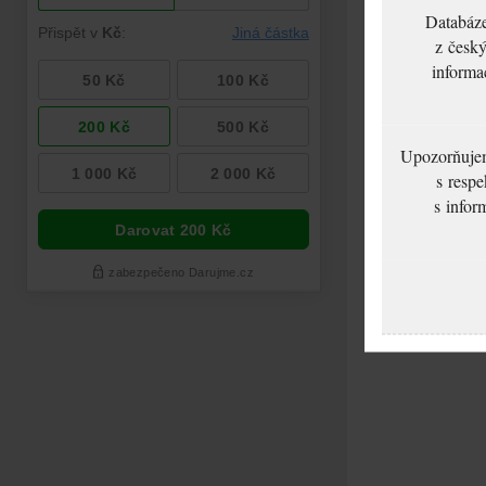
Databáze
z český
informa
Upozorňujeme
s respe
s infor