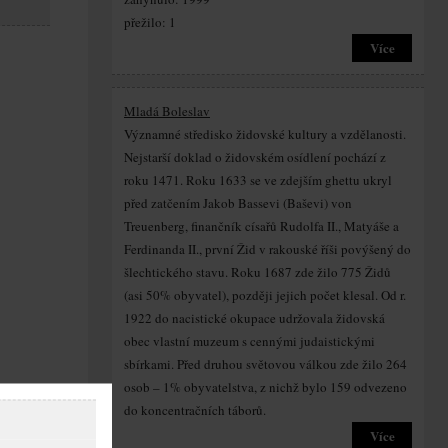
přežilo: 1
Více
Mladá Boleslav
Významné středisko židovské kultury a vzdělanosti.
Nejstarší doklad o židovském osídlení pochází z
roku 1471. Roku 1633 se ve zdejším ghettu ukryl
před zatčením Jakob Bassevi (Baševi) von
Treuenberg, finančník císařů Rudolfa II., Matyáše a
Ferdinanda II., první Žid v rakouské říši povýšený do
šlechtického stavu. Roku 1687 zde žilo 775 Židů
(asi 50% obyvatel), později jejich počet klesal. Od r.
1922 do nacistické okupace udržovala židovská
obec vlastní muzeum s cennými judaistickými
sbírkami. Před druhou světovou válkou zde žilo 264
osob – 1% obyvatelstva, z nichž bylo 159 odvezeno
do koncentračních táborů.
Více