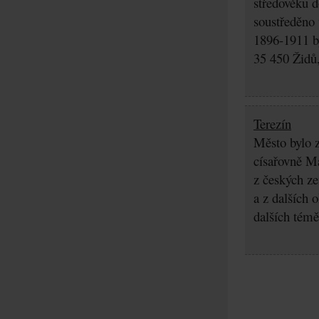
středověku d
soustředěno
1896-1911 by
35 450 Židů,
Terezín
Město bylo z
císařovně Ma
z českých z
a z dalších 
dalších témě