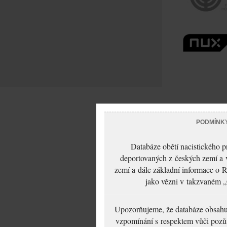
PODMÍNK
Databáze obětí nacistického 
deportovaných z českých zemí a v
zemí a dále základní informace o R
jako vězni v takzvaném „
Upozorňujeme, že databáze obsahuje
vzpomínání s respektem vůči pozůs