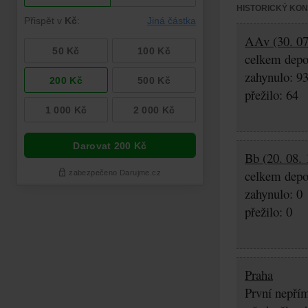
HISTORICKÝ KO
AAv (30. 07.
celkem depo
zahynulo: 9
přežilo: 64
Bb (20. 08. 
celkem depo
zahynulo: 0
přežilo: 0
Praha
První nepřím