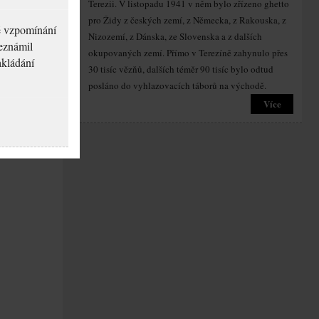
Terezii. V listopadu 1941 v něm bylo zřízeno ghetto
pro Židy z českých zemí, z Německa, z Rakouska, z
né vzpomínání
Nizozemí, z Dánska, ze Slovenska a z dalších
seznámil
okupovaných zemí. Přímo v Terezíně zahynulo přes
akládání
30 tisíc vězňů, dalších téměr 90 tisíc bylo odtud
posláno do vyhlazovacích táborů na východě.
Více