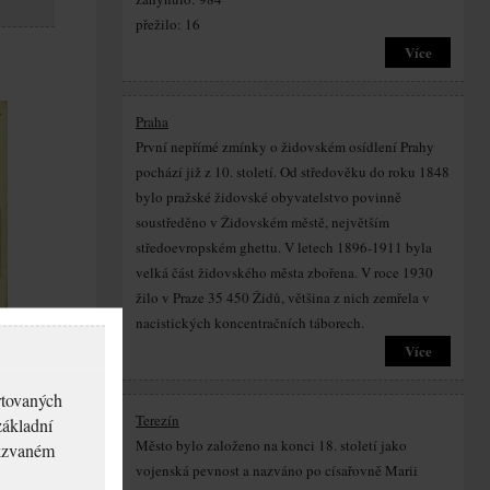
přežilo: 16
Více
Praha
První nepřímé zmínky o židovském osídlení Prahy
pochází již z 10. století. Od středověku do roku 1848
bylo pražské židovské obyvatelstvo povinně
soustředěno v Židovském městě, největším
středoevropském ghettu. V letech 1896-1911 byla
velká část židovského města zbořena. V roce 1930
žilo v Praze 35 450 Židů, většina z nich zemřela v
nacistických koncentračních táborech.
Více
rtovaných
Terezín
základní
Město bylo založeno na konci 18. století jako
akzvaném
vojenská pevnost a nazváno po císařovně Marii