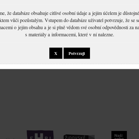
, že databáze obsahuje citlivé osobní údaje a jejím účelem je důstoj
ktem vůči pozůstalým. Vstupem do databáze uživatel potvrzuje, že se 
macemi o jejím obsahu a je si plně vědom své osobní odpovědnosti za n
s materiály a informacemi, které v ní nalezne.
ka:
X
Potvrzuji