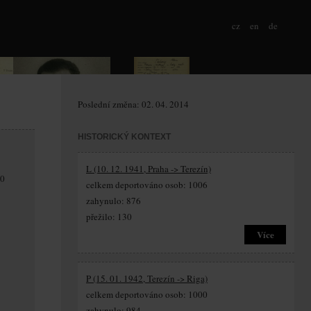
cz
en
de
Poslední změna: 02. 04. 2014
HISTORICKÝ KONTEXT
L (10. 12. 1941, Praha -> Terezín)
10
celkem deportováno osob: 1006
zahynulo: 876
přežilo: 130
Více
P (15. 01. 1942, Terezín -> Riga)
celkem deportováno osob: 1000
zahynulo: 984