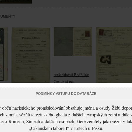
KUMENTY
Anšerliková Bedřiška:
Cestovní pas
ka:
Anšerliková Bedřiška:
PODMÍNKY VSTUPU DO DATABÁZE
Anšerliková Bedřiška:
Nabytí domovského
Žádost o vydání
práva
 obětí nacistického pronásledování obsahuje jména a osudy Židů depo
cestovního pasu
ch zemí a vězňů terezínského ghetta z dalších evropských zemí a dále 
ce o Romech, Sintech a dalších osobách, které zemřely jako vězni v t
„Cikánském táboře I“ v Letech u Písku.