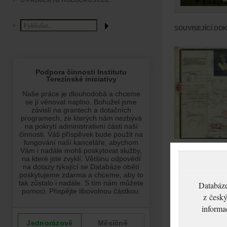
O PROJEKTU HOLOCAUST.CZ
SOUVISEJÍCÍ DO
Anšerliková Bedřiš
Cestovní pas
Databáze
z český
informa