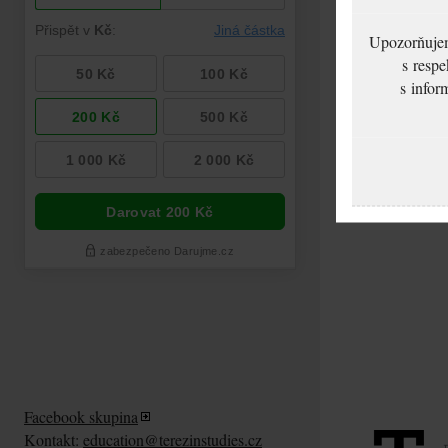
Upozorňujeme
s respe
s infor
Anšerliková Bedřiš
Žádost o změnu v
cestovním pasu
Facebook skupina
Kontakt:
education@terezinstudies.cz