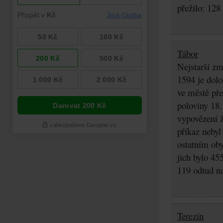
přežilo: 128
Tábor
Nejstarší zm
1594 je dolo
ve městě pře
poloviny 18.
vypovězení ž
příkaz nebyl
ostatním oby
jich bylo 45
119 odtud na
Terezín