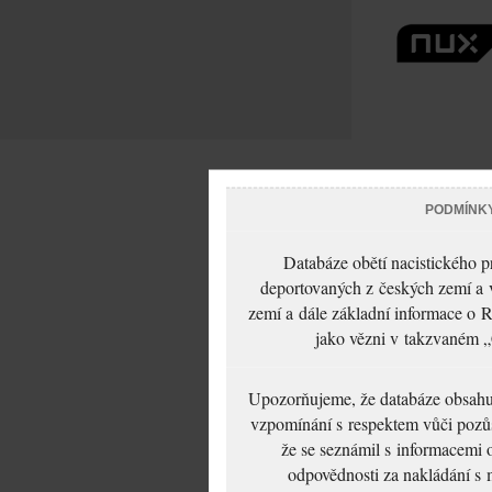
PODMÍNK
Databáze obětí nacistického 
deportovaných z českých zemí a v
zemí a dále základní informace o R
jako vězni v takzvaném „
Upozorňujeme, že databáze obsahuje
vzpomínání s respektem vůči pozůs
že se seznámil s informacemi 
odpovědnosti za nakládání s m