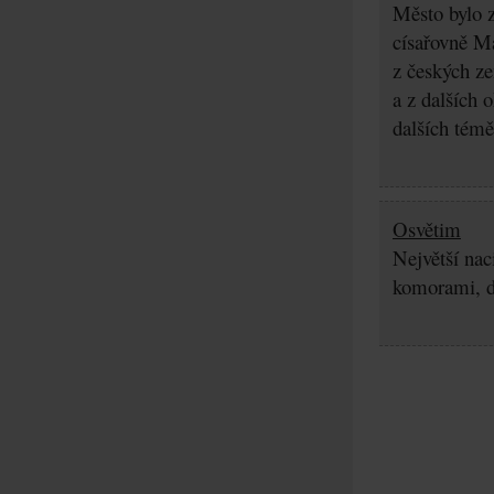
Město bylo z
císařovně Ma
z českých z
a z dalších 
dalších témě
Osvětim
Největší nac
komorami, d