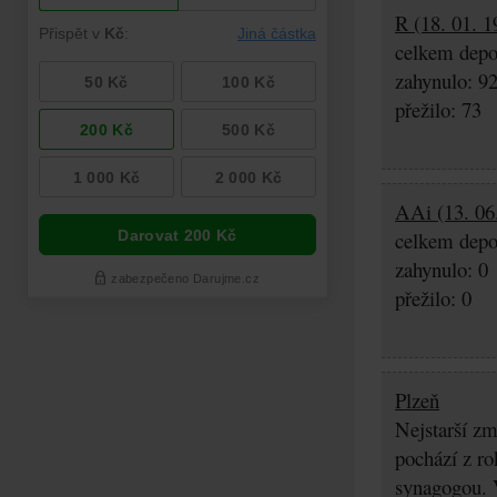
R (18. 01. 1
celkem depo
zahynulo: 9
přežilo: 73
AAi (13. 06
celkem depo
zahynulo: 0
přežilo: 0
Plzeň
Nejstarší z
pochází z ro
synagogou. 