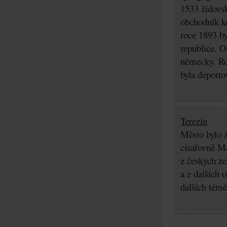
1533 židovsk
obchodník k
roce 1893 b
republice. O
německy. Ro
byla deporto
Terezín
Město bylo z
císařovně Ma
z českých z
a z dalších 
dalších témě