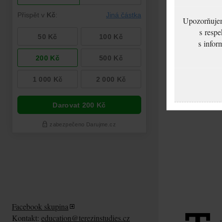
Upozorňujeme
s respe
s infor
Facebook skupina
Kontakt:
education@terezinstudies.cz