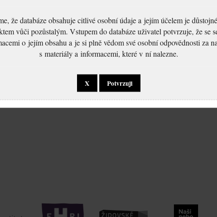
, že databáze obsahuje citlivé osobní údaje a jejím účelem je důstoj
ktem vůči pozůstalým. Vstupem do databáze uživatel potvrzuje, že se 
macemi o jejím obsahu a je si plně vědom své osobní odpovědnosti za n
s materiály a informacemi, které v ní nalezne.
X
Potvrzuji