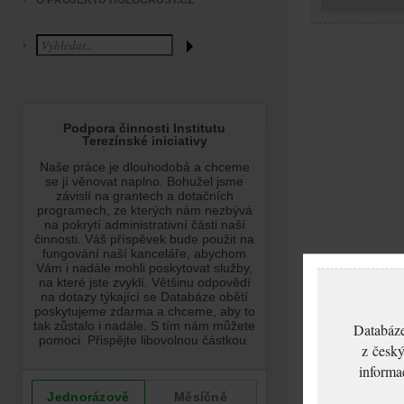
O PROJEKTU HOLOCAUST.CZ
Databáze
z český
informa