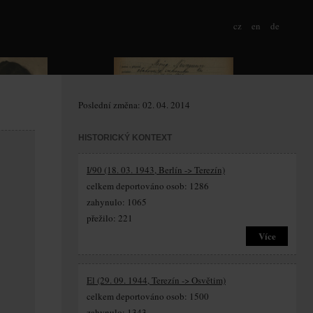
cz
en
de
Poslední změna: 02. 04. 2014
HISTORICKÝ KONTEXT
I/90 (18. 03. 1943, Berlín -> Terezín)
celkem deportováno osob: 1286
zahynulo: 1065
přežilo: 221
Více
El (29. 09. 1944, Terezín -> Osvětim)
celkem deportováno osob: 1500
zahynulo: 1343