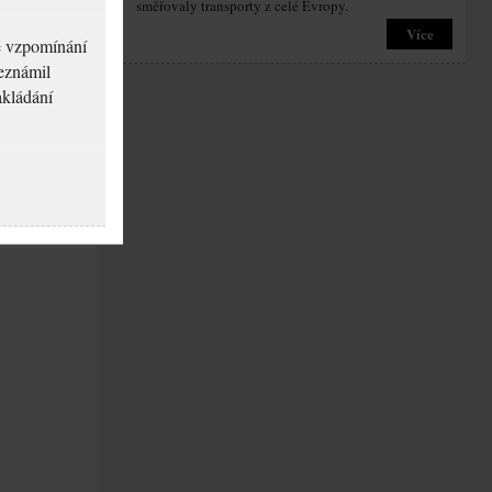
směřovaly transporty z celé Evropy.
Více
né vzpomínání
seznámil
akládání