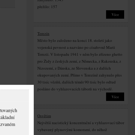
přežilo: 157
Více
Terezín
Město bylo založeno na konci 18. století jako
vojenská pevnost a nazváno po císařovně Marii
Terezii. V listopadu 1941 v něm bylo zřízeno ghetto
pro Židy z českých zemí, z Německa, z Rakouska, z
Nizozemí, z Dánska, ze Slovenska a z dalších
okupovaných zemí. Přímo v Terezíně zahynulo přes
30 tisíc vězňů, dalších téměr 90 tisíc bylo odtud
posláno do vyhlazovacích táborů na východě.
Více
rtovaných
Osvětim
základní
Největší nacistický koncentrační a vyhlazovací tábor
akzvaném
vybavený plynovými komorami, do něhož