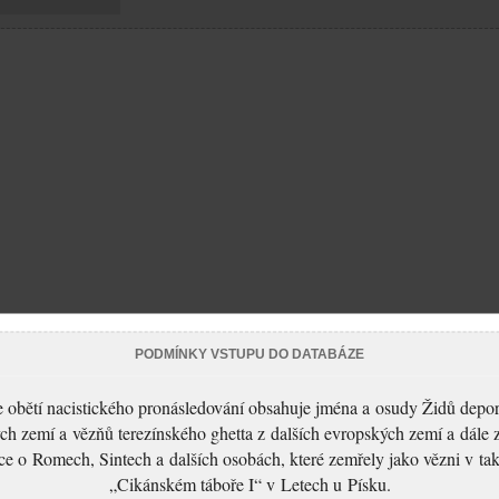
PODMÍNKY VSTUPU DO DATABÁZE
 obětí nacistického pronásledování obsahuje jména a osudy Židů depo
ch zemí a vězňů terezínského ghetta z dalších evropských zemí a dále 
ce o Romech, Sintech a dalších osobách, které zemřely jako vězni v t
„Cikánském táboře I“ v Letech u Písku.