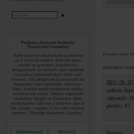
O PROJEKTU HOLOCAUST.CZ
Poslední změna: 02
HISTORICKÝ KO
III/2 (28. 0
celkem depo
zahynulo: 1
přežilo: 87
Terezín