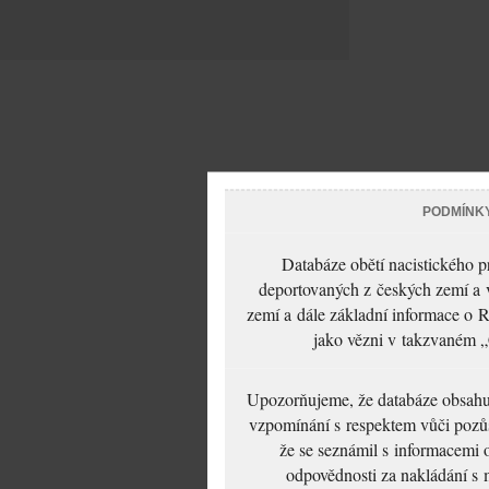
PODMÍNK
Databáze obětí nacistického 
deportovaných z českých zemí a v
zemí a dále základní informace o R
jako vězni v takzvaném „
Upozorňujeme, že databáze obsahuje
vzpomínání s respektem vůči pozůs
že se seznámil s informacemi 
odpovědnosti za nakládání s m