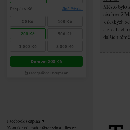
Město bylo z
císařovně Ma
z českých z
a z dalších 
dalších témě
Facebook skupina
Kontakt:
education@terezinstudies.cz