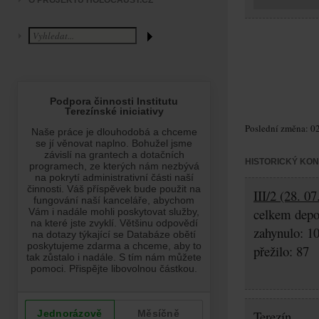
O PROJEKTU HOLOCAUST.CZ
Poslední změna: 02
HISTORICKÝ KO
III/2 (28. 0
celkem depo
zahynulo: 1
přežilo: 87
Terezín