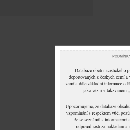
PODMÍNK
Databáze obětí nacistického 
deportovaných z českých zemí a v
zemí a dále základní informace o R
jako vězni v takzvaném „
Upozorňujeme, že databáze obsahuje
vzpomínání s respektem vůči pozůs
že se seznámil s informacemi 
odpovědnosti za nakládání s m