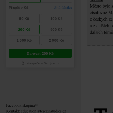
Město bylo z
císařovně Ma
z českých z
a z dalších 
dalších témě
Facebook skupina
Kontakt:
education@terezinstudies.cz