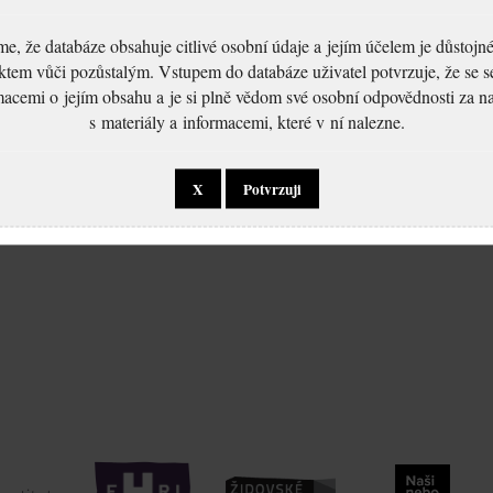
, že databáze obsahuje citlivé osobní údaje a jejím účelem je důstoj
ktem vůči pozůstalým. Vstupem do databáze uživatel potvrzuje, že se 
macemi o jejím obsahu a je si plně vědom své osobní odpovědnosti za n
s materiály a informacemi, které v ní nalezne.
X
Potvrzuji