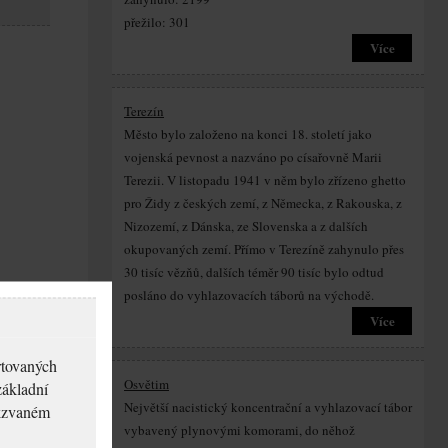
přežilo: 301
Více
Terezín
Město bylo založeno na konci 18. století jako
vojenská pevnost a nazváno po císařovně Marii
Terezii. V listopadu 1941 v něm bylo zřízeno ghetto
pro Židy z českých zemí, z Německa, z Rakouska, z
Nizozemí, z Dánska, ze Slovenska a z dalších
okupovaných zemí. Přímo v Terezíně zahynulo přes
30 tisíc vězňů, dalších téměr 90 tisíc bylo odtud
posláno do vyhlazovacích táborů na východě.
Více
rtovaných
Osvětim
základní
Největší nacistický koncentrační a vyhlazovací tábor
akzvaném
vybavený plynovými komorami, do něhož