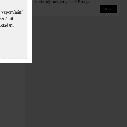
směřovaly transporty z celé Evropy.
Více
né vzpomínání
seznámil
akládání