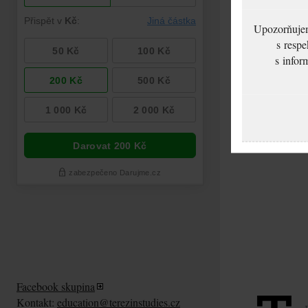
Upozorňujeme
s respe
s infor
Facebook skupina
Kontakt:
education@terezinstudies.cz