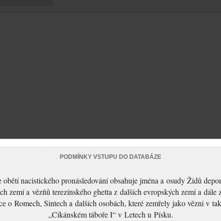
PODMÍNKY VSTUPU DO DATABÁZE
 obětí nacistického pronásledování obsahuje jména a osudy Židů depo
ch zemí a vězňů terezínského ghetta z dalších evropských zemí a dále 
ce o Romech, Sintech a dalších osobách, které zemřely jako vězni v t
„Cikánském táboře I“ v Letech u Písku.