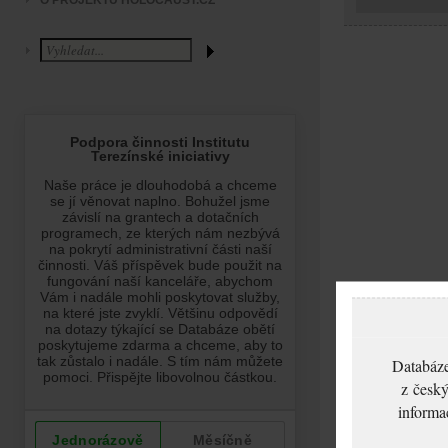
O PROJEKTU HOLOCAUST.CZ
Databáze
z český
informa