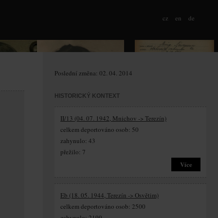
cz
en
de
Poslední změna: 02. 04. 2014
HISTORICKÝ KONTEXT
II/13 (04. 07. 1942, Mnichov -> Terezín)
celkem deportováno osob: 50
zahynulo: 43
přežilo: 7
Více
Eb (18. 05. 1944, Terezín -> Osvětim)
celkem deportováno osob: 2500
zahynulo: 2199