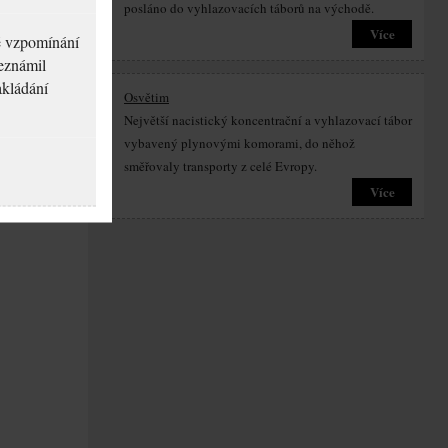
posláno do vyhlazovacích táborů na východě.
Více
né vzpomínání
seznámil
akládání
Osvětim
Největší nacistický koncentrační a vyhlazovací tábor
vybavený plynovými komorami, do něhož
směřovaly transporty z celé Evropy.
Více