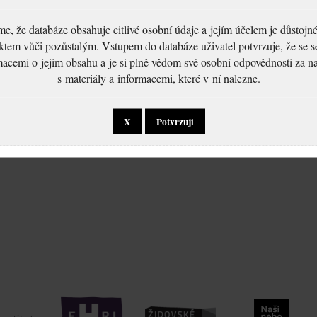
, že databáze obsahuje citlivé osobní údaje a jejím účelem je důstoj
ktem vůči pozůstalým. Vstupem do databáze uživatel potvrzuje, že se 
macemi o jejím obsahu a je si plně vědom své osobní odpovědnosti za n
s materiály a informacemi, které v ní nalezne.
X
Potvrzuji