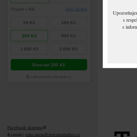
Upozorňujeme
s respe
s infor
Facebook skupina
Kontakt:
education@terezinstudies.cz