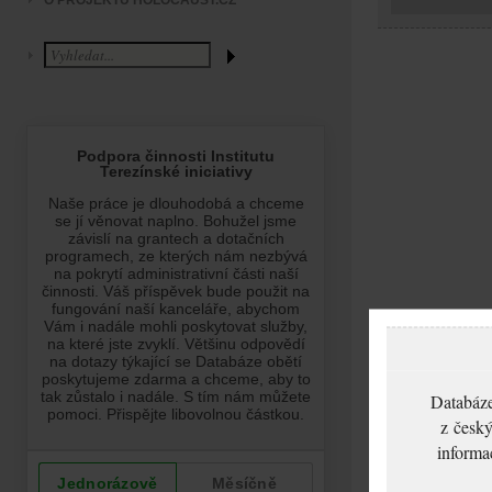
O PROJEKTU HOLOCAUST.CZ
Databáze
z český
informa