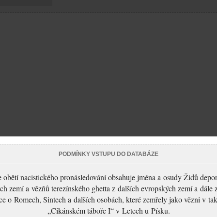
PODMÍNKY VSTUPU DO DATABÁZE
 obětí nacistického pronásledování obsahuje jména a osudy Židů depo
ch zemí a vězňů terezínského ghetta z dalších evropských zemí a dále 
ce o Romech, Sintech a dalších osobách, které zemřely jako vězni v t
„Cikánském táboře I“ v Letech u Písku.