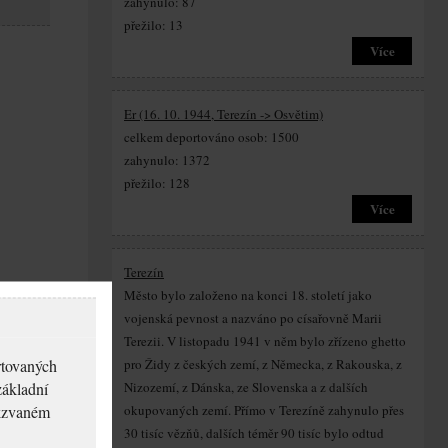
zahynulo: 87
přežilo: 13
Více
Er (16. 10. 1944, Terezín -> Osvětim)
celkem deportováno osob: 1500
zahynulo: 1372
přežilo: 128
Více
Terezín
Město bylo založeno na konci 18. století jako
vojenská pevnost a nazváno po císařovně Marii
Terezii. V listopadu 1941 v něm bylo zřízeno ghetto
rtovaných
pro Židy z českých zemí, z Německa, z Rakouska, z
základní
Nizozemí, z Dánska, ze Slovenska a z dalších
akzvaném
okupovaných zemí. Přímo v Terezíně zahynulo přes
30 tisíc vězňů, dalších téměr 90 tisíc bylo odtud