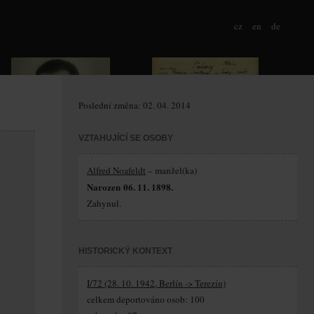
cz
en
de
Poslední změna: 02. 04. 2014
VZTAHUJÍCÍ SE OSOBY
Alfred Noafeldt
– manžel(ka)
Narozen 06. 11. 1898.
Zahynul.
HISTORICKÝ KONTEXT
I/72 (28. 10. 1942, Berlín -> Terezín)
celkem deportováno osob: 100