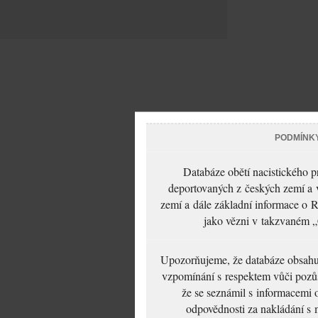
PODMÍNK
Databáze obětí nacistického 
deportovaných z českých zemí a v
zemí a dále základní informace o R
jako vězni v takzvaném „
Upozorňujeme, že databáze obsahuje
vzpomínání s respektem vůči pozůs
že se seznámil s informacemi 
odpovědnosti za nakládání s m