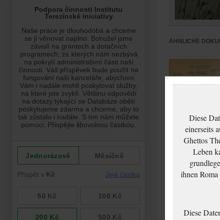
ÄHNLICHE DOKU
Diese Dat
einerseits 
Ghettos The
Leben ka
Ribarsch Walter:
grundlege
NEZPRACOVÁNO
ihnen Roma u
Diese Date