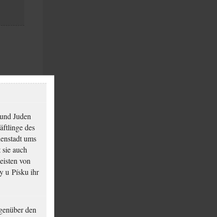
 und Juden
äftlinge des
ienstadt ums
 sie auch
eisten von
y u Písku ihr
genüber den