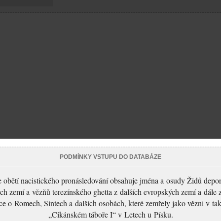
PODMÍNKY VSTUPU DO DATABÁZE
 obětí nacistického pronásledování obsahuje jména a osudy Židů depo
ch zemí a vězňů terezínského ghetta z dalších evropských zemí a dále 
ce o Romech, Sintech a dalších osobách, které zemřely jako vězni v t
„Cikánském táboře I“ v Letech u Písku.