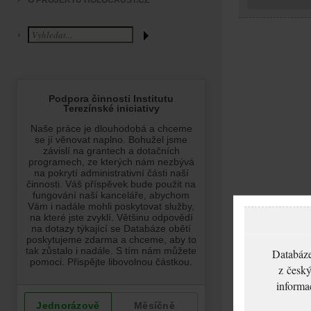
O PROJEKTU HOLOCAUST.CZ
Databáze
z český
informa