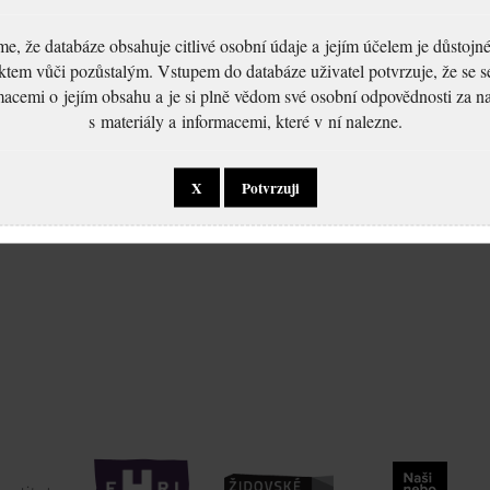
, že databáze obsahuje citlivé osobní údaje a jejím účelem je důstoj
ktem vůči pozůstalým. Vstupem do databáze uživatel potvrzuje, že se 
macemi o jejím obsahu a je si plně vědom své osobní odpovědnosti za n
s materiály a informacemi, které v ní nalezne.
X
Potvrzuji