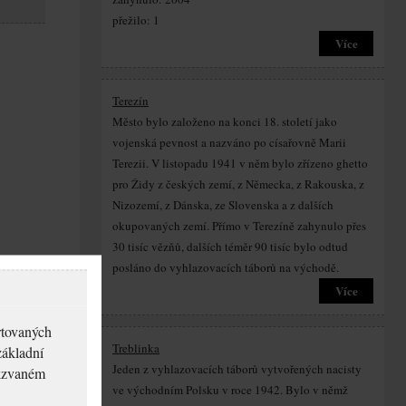
přežilo: 1
Více
Terezín
Město bylo založeno na konci 18. století jako
vojenská pevnost a nazváno po císařovně Marii
Terezii. V listopadu 1941 v něm bylo zřízeno ghetto
pro Židy z českých zemí, z Německa, z Rakouska, z
Nizozemí, z Dánska, ze Slovenska a z dalších
okupovaných zemí. Přímo v Terezíně zahynulo přes
30 tisíc vězňů, dalších téměr 90 tisíc bylo odtud
posláno do vyhlazovacích táborů na východě.
Více
rtovaných
Treblinka
základní
Jeden z vyhlazovacích táborů vytvořených nacisty
akzvaném
ve východním Polsku v roce 1942. Bylo v němž