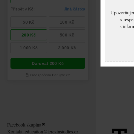
Upozorňujeme
s respe
s infor
Facebook skupina
Kontakt:
education@terezinstudies.cz