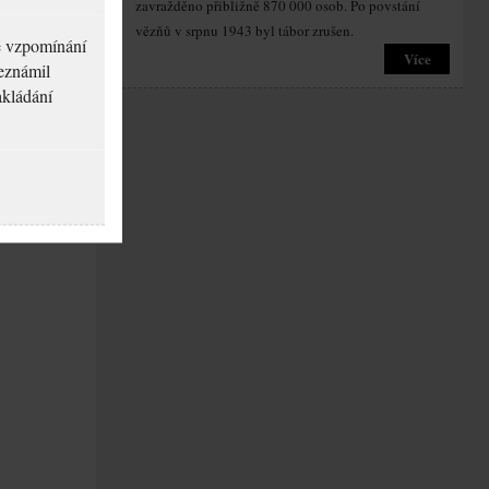
zavražděno přibližně 870 000 osob. Po povstání
vězňů v srpnu 1943 byl tábor zrušen.
né vzpomínání
Více
seznámil
akládání