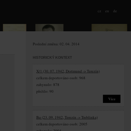
cz
en
de
Poslední změna: 02. 04. 2014
HISTORICKÝ KONTEXT
X/1 (30. 07. 1942, Dortmund -> Terezín)
celkem deportováno osob: 968
zahynulo: 878
přežilo: 90
Více
Bq (23. 09. 1942, Terezín -> Treblinka)
celkem deportováno osob: 2005
zahynulo: 2004