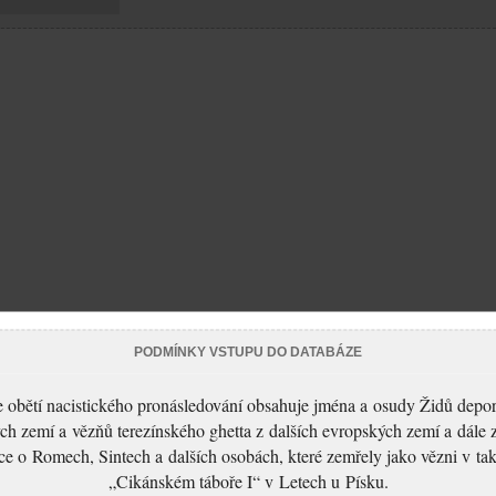
PODMÍNKY VSTUPU DO DATABÁZE
 obětí nacistického pronásledování obsahuje jména a osudy Židů depo
ch zemí a vězňů terezínského ghetta z dalších evropských zemí a dále 
ce o Romech, Sintech a dalších osobách, které zemřely jako vězni v t
„Cikánském táboře I“ v Letech u Písku.