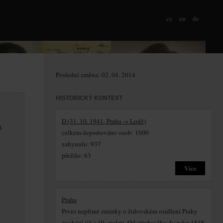
cz
en
de
Poslední změna: 02. 04. 2014
HISTORICKÝ KONTEXT
D (31. 10. 1941, Praha -> Lodž)
3
celkem deportováno osob: 1000
zahynulo: 937
přežilo: 63
Více
Praha
První nepřímé zmínky o židovském osídlení Prahy
pochází již z 10. století. Od středověku do roku 1848