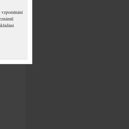
né vzpomínání
seznámil
akládání