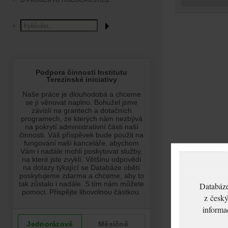
O PROJEKTU HOLOCAUST.CZ
Databáze
z český
informa