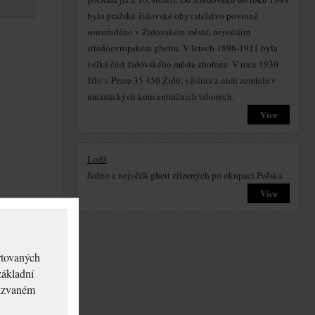
bylo pražské židovské obyvatelstvo povinně
soustředěno v Židovském městě, největším
středoevropském ghettu. V letech 1896-1911 byla
velká část židovského města zbořena. V roce 1930
žilo v Praze 35 450 Židů, většina z nich zemřela v
nacistických koncentračních táborech.
Více
Lodž
Jedno z největší ghett zřízených po okupaci Polska.
Více
rtovaných
základní
akzvaném