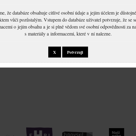
, že databáze obsahuje citlivé osobní údaje a jejím účelem je důstoj
ktem vůči pozůstalým. Vstupem do databáze uživatel potvrzuje, že se 
macemi o jejím obsahu a je si plně vědom své osobní odpovědnosti za n
s materiály a informacemi, které v ní nalezne.
X
Potvrzuji