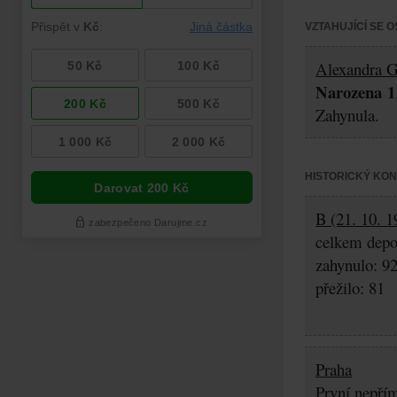
VZTAHUJÍCÍ SE 
Alexandra G
Narozena 11
Zahynula.
HISTORICKÝ KO
B (21. 10. 1
celkem depo
zahynulo: 9
přežilo: 81
Praha
První nepřím