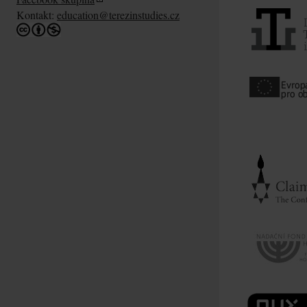
Kontakt:
education@terezinstudies.cz