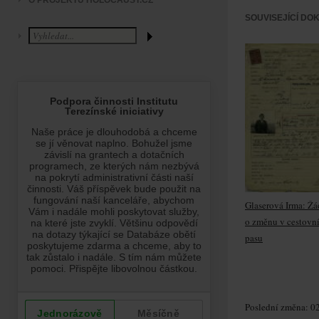
O PROJEKTU HOLOCAUST.CZ
SOUVISEJÍCÍ DO
Glaserová Irma: Žá
o změnu v cestovn
pasu
Poslední změna: 02