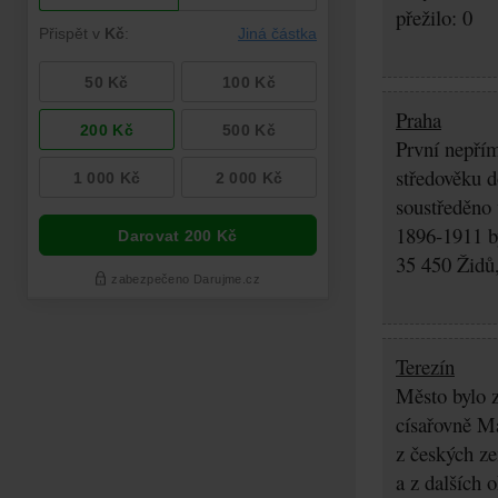
přežilo: 0
Praha
První nepřím
středověku d
soustředěno
1896-1911 by
35 450 Židů,
Terezín
Město bylo z
císařovně Ma
z českých z
a z dalších 