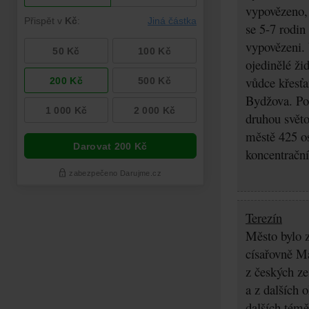
vypovězeno, 
se 5-7 rodin
vypovězeni. 
ojedinělé ži
vůdce křesťa
Bydžova. Po 
druhou svět
městě 425 os
koncentrační
Terezín
Město bylo z
císařovně Ma
z českých z
a z dalších 
dalších témě