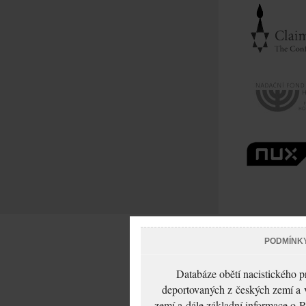
PODMÍNK
Databáze obětí nacistického 
deportovaných z českých zemí a v
zemí a dále základní informace o R