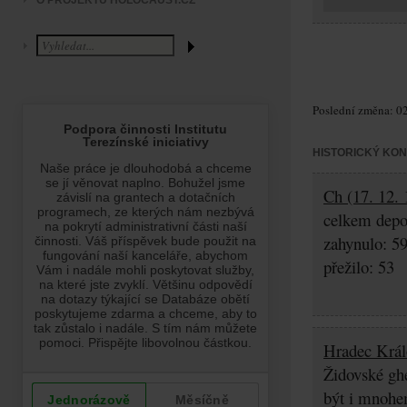
O PROJEKTU HOLOCAUST.CZ
Poslední změna: 02
HISTORICKÝ KO
Ch (17. 12. 
celkem depo
zahynulo: 5
přežilo: 53
Hradec Král
Židovské ghe
být i mnohem