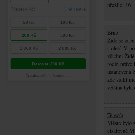
přežilo: 16
Brno
Židé se zača
století. V p
všichni Židé
rodin právo 
ustanovena ž
zde sídlil m
většina byla
Terezín
Město bylo z
císařovně Ma