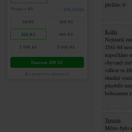
přežilo: 0
Kolín
Nejstarší zm
1541-64 nes
napočítáno 
obyvatel měs
válkou tu ži
rituální vra
působilo mn
holocaustu z
Terezín
Město bylo z