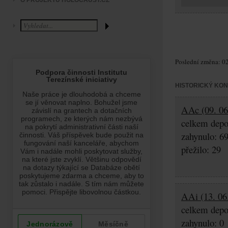
O PROJEKTU HOLOCAUST.CZ
Poslední změna: 02
HISTORICKÝ KO
AAc (09. 06.
celkem depo
zahynulo: 6
přežilo: 29
AAi (13. 06
celkem depo
zahynulo: 0