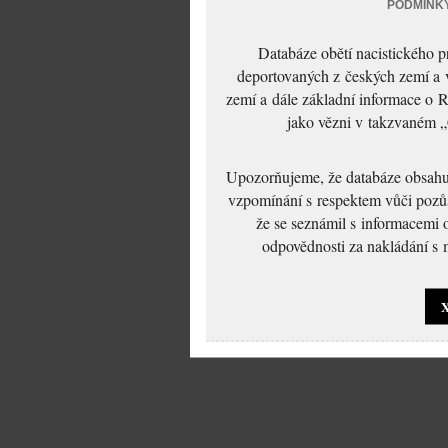
PODMÍNK
Databáze obětí nacistického 
deportovaných z českých zemí a v
zemí a dále základní informace o R
jako vězni v takzvaném „
Upozorňujeme, že databáze obsahuje
vzpomínání s respektem vůči pozůs
že se seznámil s informacemi 
odpovědnosti za nakládání s m