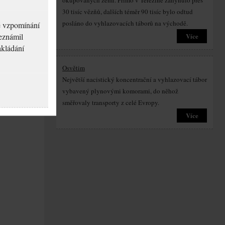
okupovaných zemí. Přímo v Terezíně zahynulo přes
30 tisíc vězňů, dalších téměr 90 tisíc bylo odtud
posláno do vyhlazovacích táborů na východě.
né vzpomínání
seznámil
Více
akládání
Osvětim
Největší nacistický koncentrační a vyhlazovací tábor
vybavený plynovými komorami, do něhož
směřovaly transporty z celé Evropy.
Více