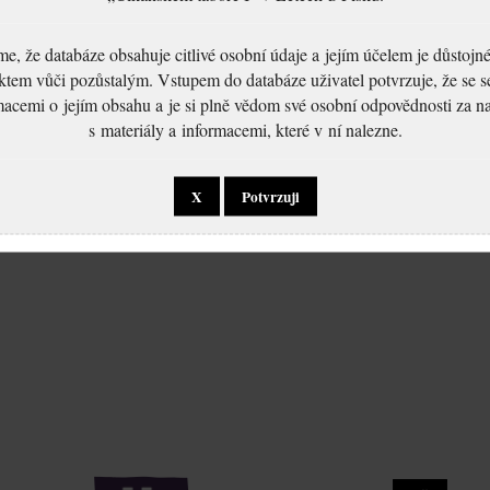
, že databáze obsahuje citlivé osobní údaje a jejím účelem je důstoj
ktem vůči pozůstalým. Vstupem do databáze uživatel potvrzuje, že se 
macemi o jejím obsahu a je si plně vědom své osobní odpovědnosti za n
s materiály a informacemi, které v ní nalezne.
X
Potvrzuji