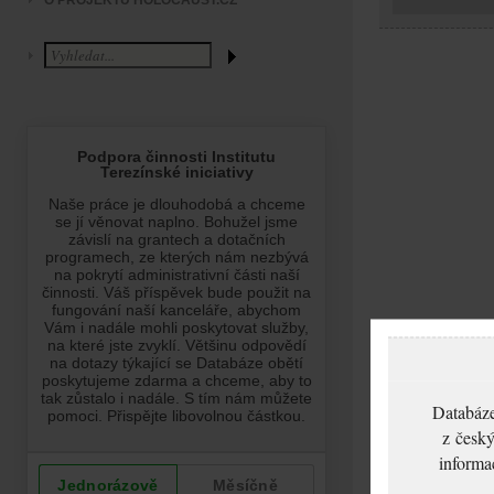
O PROJEKTU HOLOCAUST.CZ
Databáze
z český
informa