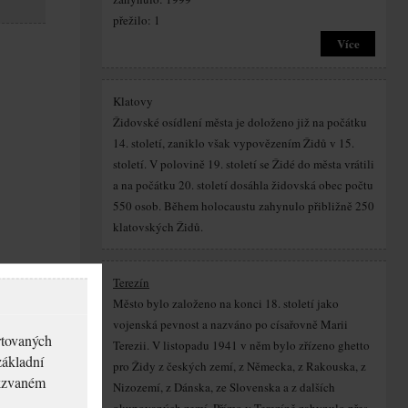
přežilo: 1
Více
Klatovy
Židovské osídlení města je doloženo již na počátku
14. století, zaniklo však vypovězením Židů v 15.
století. V polovině 19. století se Židé do města vrátili
a na počátku 20. století dosáhla židovská obec počtu
550 osob. Během holocaustu zahynulo přibližně 250
klatovských Židů.
Terezín
Město bylo založeno na konci 18. století jako
vojenská pevnost a nazváno po císařovně Marii
rtovaných
Terezii. V listopadu 1941 v něm bylo zřízeno ghetto
základní
pro Židy z českých zemí, z Německa, z Rakouska, z
akzvaném
Nizozemí, z Dánska, ze Slovenska a z dalších