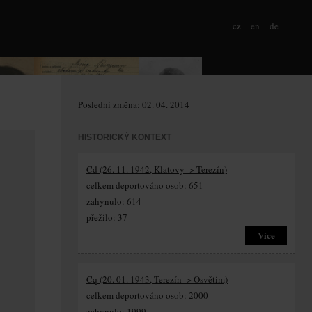
cz
en
de
Poslední změna: 02. 04. 2014
HISTORICKÝ KONTEXT
Cd (26. 11. 1942, Klatovy -> Terezín)
celkem deportováno osob: 651
zahynulo: 614
přežilo: 37
Více
Cq (20. 01. 1943, Terezín -> Osvětim)
celkem deportováno osob: 2000
zahynulo: 1999