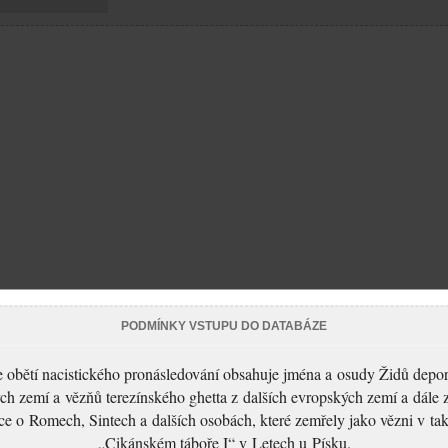
PODMÍNKY VSTUPU DO DATABÁZE
 obětí nacistického pronásledování obsahuje jména a osudy Židů depo
ch zemí a vězňů terezínského ghetta z dalších evropských zemí a dále 
ce o Romech, Sintech a dalších osobách, které zemřely jako vězni v t
„Cikánském táboře I“ v Letech u Písku.