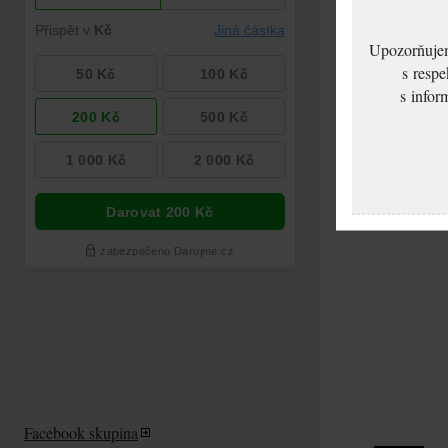
Upozorňujeme
s respe
s infor
Facebook skupina