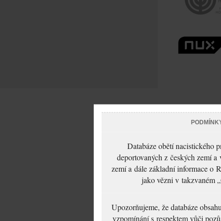
PODMÍNK
Databáze obětí nacistického 
deportovaných z českých zemí a v
zemí a dále základní informace o R
jako vězni v takzvaném „
Upozorňujeme, že databáze obsahuje
vzpomínání s respektem vůči pozůs