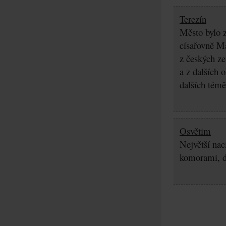
Terezín
Město bylo z
císařovně Ma
z českých z
a z dalších 
dalších témě
Osvětim
Největší nac
komorami, d