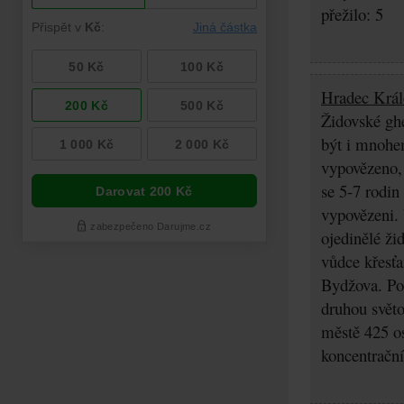
přežilo: 5
Hradec Král
Židovské ghe
být i mnohem
vypovězeno, 
se 5-7 rodin
vypovězeni. 
ojedinělé ži
vůdce křesťa
Bydžova. Po 
druhou svět
městě 425 os
koncentrační