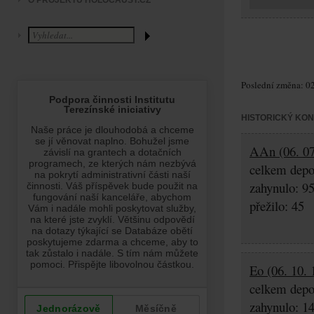
O PROJEKTU HOLOCAUST.CZ
Poslední změna: 02
HISTORICKÝ KO
AAn (06. 07
celkem depo
zahynulo: 9
přežilo: 45
Eo (06. 10. 
celkem depo
zahynulo: 1