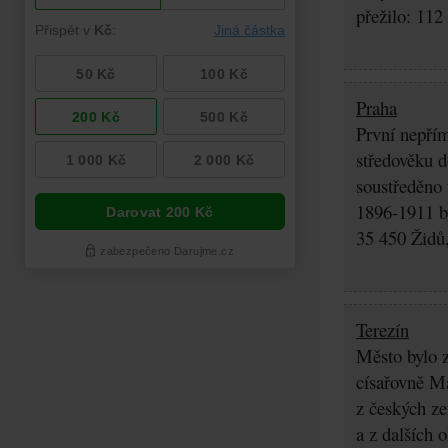
přežilo: 112
Praha
První nepřím
středověku d
soustředěno
1896-1911 by
35 450 Židů,
Terezín
Město bylo z
císařovně Ma
z českých z
a z dalších 