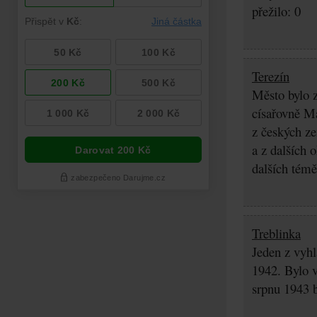
přežilo: 0
Terezín
Město bylo z
císařovně Ma
z českých z
a z dalších 
dalších témě
Treblinka
Jeden z vyhl
1942. Bylo v
srpnu 1943 b