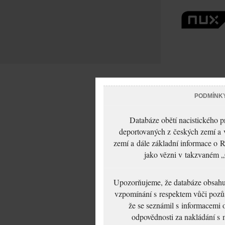
PODMÍNK
Databáze obětí nacistického 
deportovaných z českých zemí a v
zemí a dále základní informace o R
jako vězni v takzvaném „
Upozorňujeme, že databáze obsahuje
vzpomínání s respektem vůči pozůs
že se seznámil s informacemi 
odpovědnosti za nakládání s m