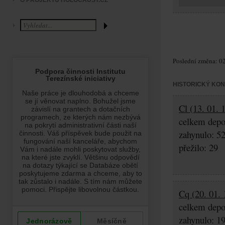
O PROJEKTU HOLOCAUST.CZ
Poslední změna: 02
HISTORICKÝ KO
Cl (13. 01. 
celkem depo
zahynulo: 5
přežilo: 29
Cq (20. 01. 
celkem depo
zahynulo: 1