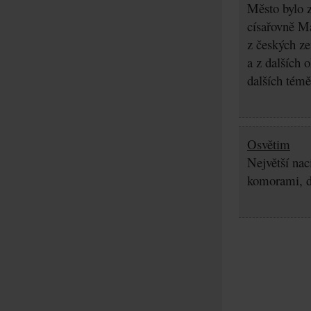
Město bylo z
císařovně Ma
z českých z
a z dalších 
dalších témě
Osvětim
Největší nac
komorami, d