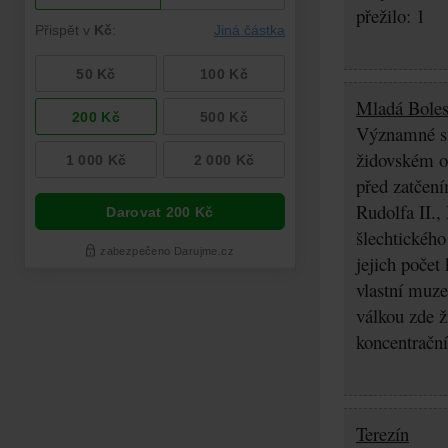
přežilo: 1
Mladá Boles
Významné stř
židovském os
před zatčení
Rudolfa II.,
šlechtického
jejich počet
vlastní muz
válkou zde ž
koncentrační
Terezín