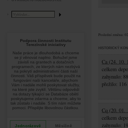
O PROJEKTU HOLOCAUST.CZ
Poslední změna: 02
HISTORICKÝ KO
Ca (24. 10. 
celkem depo
zahynulo: 8
přežilo: 116
Cq (20. 01. 
celkem depo
zahynulo: 1