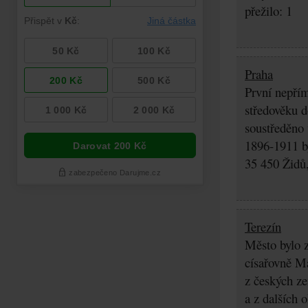
přežilo: 1
Praha
První nepřím
středověku d
soustředěno
1896-1911 by
35 450 Židů,
Terezín
Město bylo z
císařovně Ma
z českých z
a z dalších 