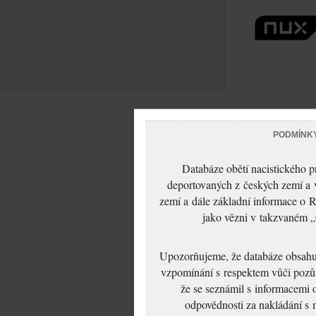
PODMÍNK
Databáze obětí nacistického 
deportovaných z českých zemí a v
zemí a dále základní informace o R
jako vězni v takzvaném „
Upozorňujeme, že databáze obsahuje
vzpomínání s respektem vůči pozůs
že se seznámil s informacemi 
odpovědnosti za nakládání s m