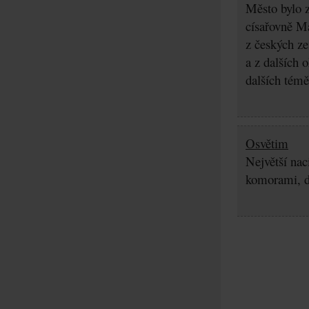
Město bylo z
císařovně Ma
z českých z
a z dalších 
dalších témě
Osvětim
Největší nac
komorami, d