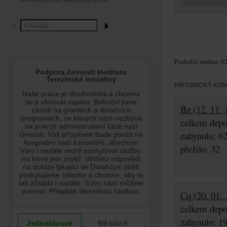
O PROJEKTU HOLOCAUST.CZ
Poslední změna: 02
HISTORICKÝ KO
Bz (12. 11. 
celkem depo
zahynulo: 6
přežilo: 32
Cq (20. 01. 
celkem depo
zahynulo: 1