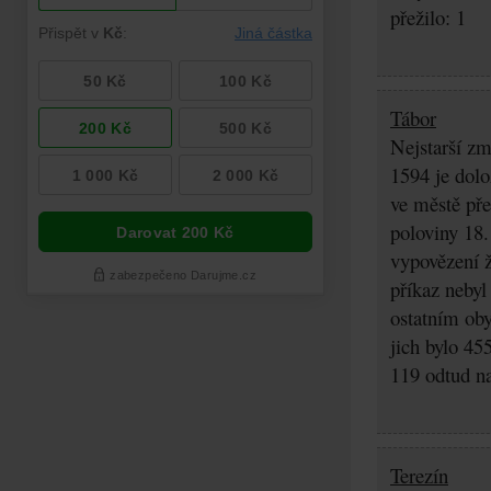
přežilo: 1
Tábor
Nejstarší zm
1594 je dolo
ve městě pře
poloviny 18.
vypovězení ž
příkaz nebyl
ostatním oby
jich bylo 45
119 odtud na
Terezín