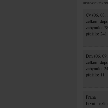
HISTORICKÝ KO
Cv (06. 03. 
celkem depo
zahynulo: 7
přežilo: 241
Dm (06. 09.
celkem depo
zahynulo: 2
přežilo: 11
Praha
První nepřím