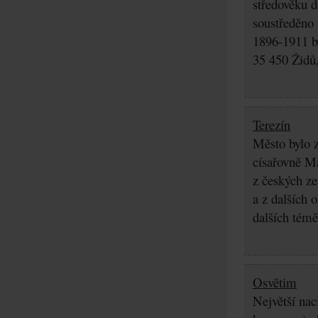
středověku d
soustředěno
1896-1911 by
35 450 Židů,
Terezín
Město bylo z
císařovně Ma
z českých z
a z dalších 
dalších témě
Osvětim
Největší nac