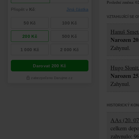
Poslední změna: 02
VZTAHUJÍCÍ SE 
Hanuš Smet
Narozen 20.
Zahynul.
Hugo Slonit
Narozen 25.
Zahynul.
HISTORICKÝ KO
AAs (20. 07.
celkem depo
zahynulo: 9