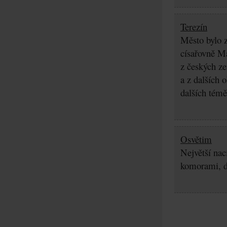
Terezín
Město bylo z
císařovně Ma
z českých z
a z dalších 
dalších témě
Osvětim
Největší nac
komorami, d