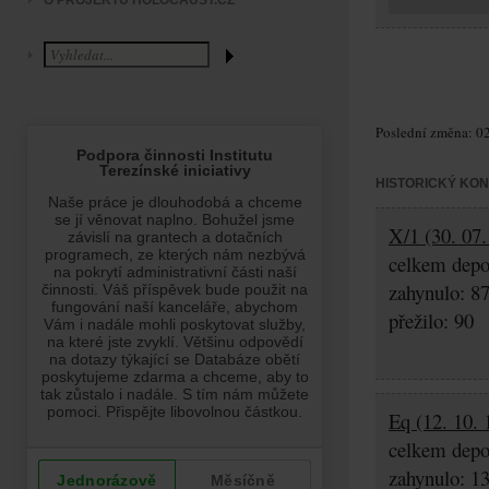
O PROJEKTU HOLOCAUST.CZ
Poslední změna: 02
HISTORICKÝ KO
X/1 (30. 07
celkem depo
zahynulo: 8
přežilo: 90
Eq (12. 10. 
celkem depo
zahynulo: 1