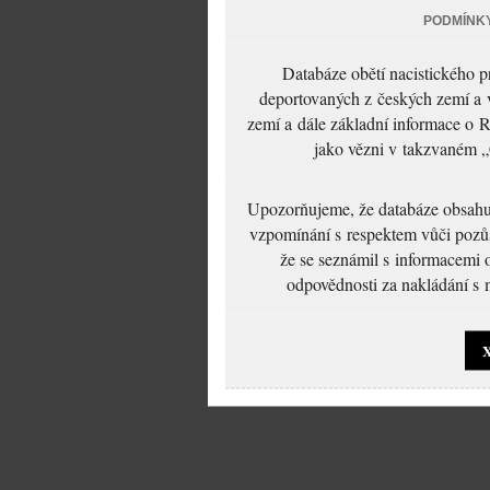
PODMÍNK
Databáze obětí nacistického 
deportovaných z českých zemí a v
zemí a dále základní informace o R
jako vězni v takzvaném „
Upozorňujeme, že databáze obsahuje
vzpomínání s respektem vůči pozůs
že se seznámil s informacemi 
odpovědnosti za nakládání s m