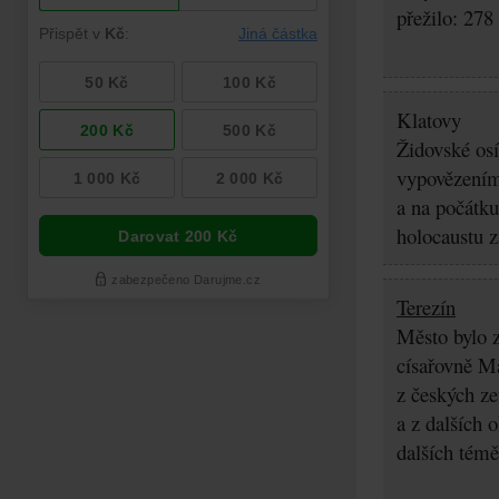
přežilo: 278
Klatovy
Židovské osí
vypovězením 
a na počátku
holocaustu z
Terezín
Město bylo z
císařovně Ma
z českých z
a z dalších 
dalších témě