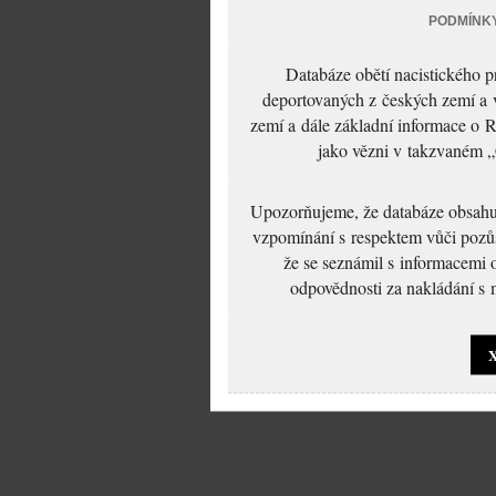
PODMÍNK
Databáze obětí nacistického 
deportovaných z českých zemí a v
zemí a dále základní informace o R
jako vězni v takzvaném „
Upozorňujeme, že databáze obsahuje
vzpomínání s respektem vůči pozůs
že se seznámil s informacemi 
odpovědnosti za nakládání s m