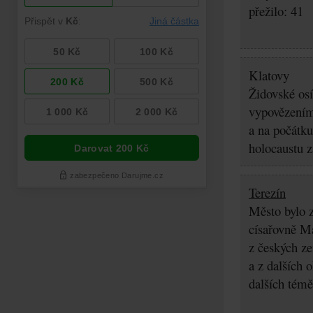
přežilo: 41
Klatovy
Židovské osí
vypovězením 
a na počátku
holocaustu z
Terezín
Město bylo z
císařovně Ma
z českých z
a z dalších 
dalších témě