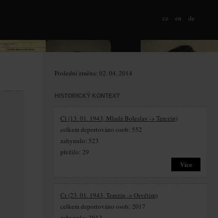
cz
en
de
Poslední změna: 02. 04. 2014
HISTORICKÝ KONTEXT
Cl (13. 01. 1943, Mladá Boleslav -> Terezín)
celkem deportováno osob: 552
zahynulo: 523
přežilo: 29
Více
Cr (23. 01. 1943, Terezín -> Osvětim)
celkem deportováno osob: 2017
zahynulo: 2012