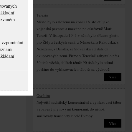
rtovaných
základní
Terezín
akzvaném
Město bylo založeno na konci 18. století jako
vojenská pevnost a nazváno po císařovně Marii
Terezii. V listopadu 1941 v něm bylo zřízeno ghetto
né vzpomínání
pro Židy z českých zemí, z Německa, z Rakouska, z
seznámil
Nizozemí, z Dánska, ze Slovenska a z dalších
akládání
okupovaných zemí. Přímo v Terezíně zahynulo přes
30 tisíc vězňů, dalších téměr 90 tisíc bylo odtud
posláno do vyhlazovacích táborů na východě.
Více
Osvětim
Největší nacistický koncentrační a vyhlazovací tábor
vybavený plynovými komorami, do něhož
směřovaly transporty z celé Evropy.
Více