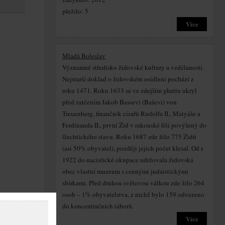
přežilo: 5
Více
Mladá Boleslav
Významné středisko židovské kultury a vzdělanosti.
Nejstarší doklad o židovském osídlení pochází z
roku 1471. Roku 1633 se ve zdejším ghettu ukryl
před zatčením Jakob Bassevi (Baševi) von
Treuenberg, finančník císařů Rudolfa II., Matyáše a
Ferdinanda II., první Žid v rakouské říši povýšený do
šlechtického stavu. Roku 1687 zde žilo 775 Židů
(asi 50% obyvatel), později jejich počet klesal. Od r.
1922 do nacistické okupace udržovala židovská
obec vlastní muzeum s cennými judaistickými
sbírkami. Před druhou světovou válkou zde žilo 264
osob – 1% obyvatelstva, z nichž bylo 159 odvezeno
do koncentračních táborů.
Více