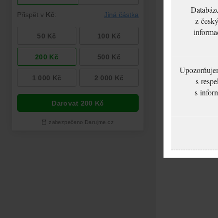
Databáze
z český
informa
Upozorňujeme
s respe
s infor