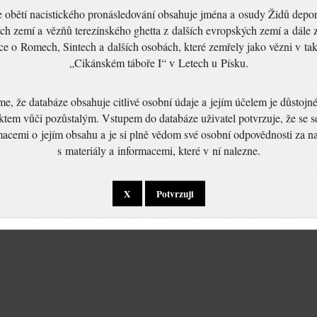
 obětí nacistického pronásledování obsahuje jména a osudy Židů depo
ch zemí a vězňů terezínského ghetta z dalších evropských zemí a dále 
ce o Romech, Sintech a dalších osobách, které zemřely jako vězni v t
„Cikánském táboře I“ v Letech u Písku.
, že databáze obsahuje citlivé osobní údaje a jejím účelem je důstoj
ktem vůči pozůstalým. Vstupem do databáze uživatel potvrzuje, že se 
macemi o jejím obsahu a je si plně vědom své osobní odpovědnosti za n
s materiály a informacemi, které v ní nalezne.
X
Potvrzuji