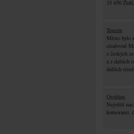
35 450 Židů,
Terezín
Město bylo z
císařovně Ma
z českých z
a z dalších 
dalších témě
Osvětim
Největší nac
komorami, d