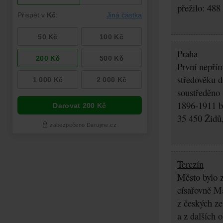
přežilo: 488
Praha
První nepřím
středověku d
soustředěno
1896-1911 by
35 450 Židů,
Terezín
Město bylo z
císařovně Ma
z českých z
a z dalších 