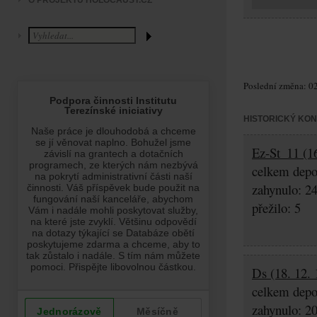
O PROJEKTU HOLOCAUST.CZ
Poslední změna: 02
HISTORICKÝ KO
Ez-St_11 (16
celkem depo
zahynulo: 2
přežilo: 5
Ds (18. 12. 
celkem depo
zahynulo: 2