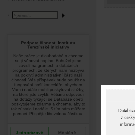
O PROJEKTU HOLOCAUST.CZ
Databáze
z český
informa