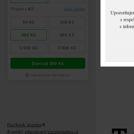
Upozorňujeme
s respe
s infor
Facebook skupina
Kontakt:
education@terezinstudies.cz