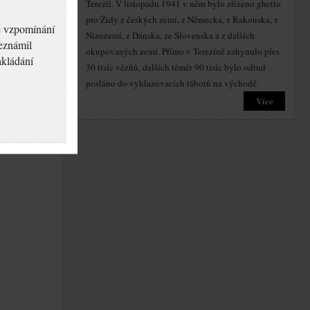
Terezii. V listopadu 1941 v něm bylo zřízeno ghetto
pro Židy z českých zemí, z Německa, z Rakouska, z
né vzpomínání
Nizozemí, z Dánska, ze Slovenska a z dalších
seznámil
okupovaných zemí. Přímo v Terezíně zahynulo přes
akládání
30 tisíc vězňů, dalších téměr 90 tisíc bylo odtud
posláno do vyhlazovacích táborů na východě.
Více