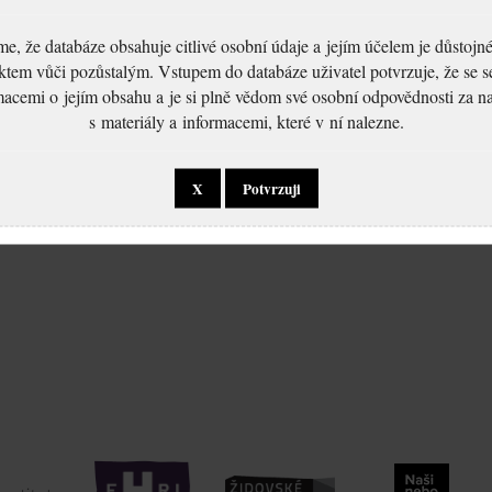
, že databáze obsahuje citlivé osobní údaje a jejím účelem je důstoj
ktem vůči pozůstalým. Vstupem do databáze uživatel potvrzuje, že se 
macemi o jejím obsahu a je si plně vědom své osobní odpovědnosti za n
s materiály a informacemi, které v ní nalezne.
X
Potvrzuji