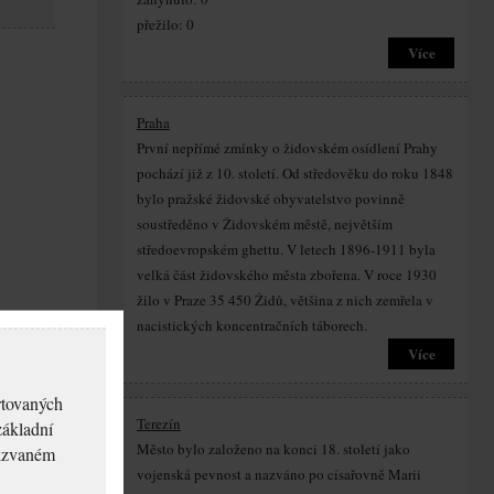
přežilo: 0
Více
Praha
První nepřímé zmínky o židovském osídlení Prahy
pochází již z 10. století. Od středověku do roku 1848
bylo pražské židovské obyvatelstvo povinně
soustředěno v Židovském městě, největším
středoevropském ghettu. V letech 1896-1911 byla
velká část židovského města zbořena. V roce 1930
žilo v Praze 35 450 Židů, většina z nich zemřela v
nacistických koncentračních táborech.
Více
rtovaných
Terezín
základní
Město bylo založeno na konci 18. století jako
akzvaném
vojenská pevnost a nazváno po císařovně Marii