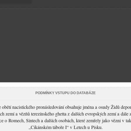
PODMÍNKY VSTUPU DO DATABÁZE
 obětí nacistického pronásledování obsahuje jména a osudy Židů depo
ch zemí a vězňů terezínského ghetta z dalších evropských zemí a dále 
ce o Romech, Sintech a dalších osobách, které zemřely jako vězni v t
„Cikánském táboře I“ v Letech u Písku.