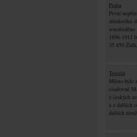
Praha
První nepřím
středověku d
soustředěno
1896-1911 by
35 450 Židů,
Terezín
Město bylo z
císařovně Ma
z českých z
a z dalších 
dalších témě