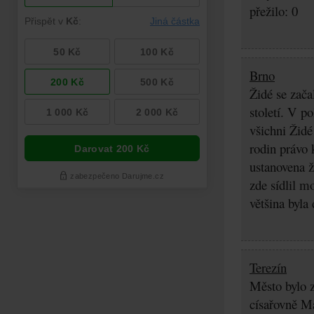
přežilo: 0
Brno
Židé se zača
století. V p
všichni Židé
rodin právo 
ustanovena ž
zde sídlil m
většina byla
Terezín
Město bylo z
císařovně Ma