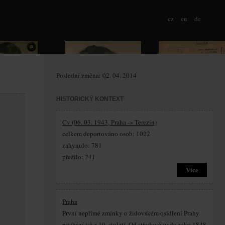
cz
en
de
Poslední změna: 02. 04. 2014
HISTORICKÝ KONTEXT
Cv (06. 03. 1943, Praha -> Terezín)
celkem deportováno osob: 1022
zahynulo: 781
přežilo: 241
Více
Praha
První nepřímé zmínky o židovském osídlení Prahy
pochází již z 10. století. Od středověku do roku 1848