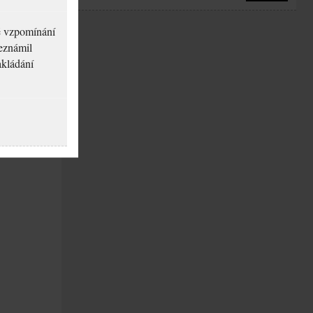
né vzpomínání
seznámil
akládání