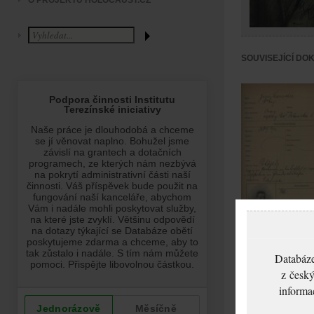
O PROJEKTU HOLOCAUST.CZ
SOUVISEJÍCÍ DO
Laušer František:
Databáze
Žádost o vydání
z český
cestovního pasu
informa