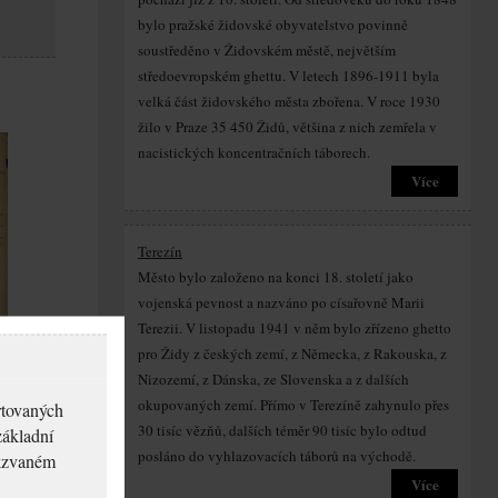
bylo pražské židovské obyvatelstvo povinně
soustředěno v Židovském městě, největším
středoevropském ghettu. V letech 1896-1911 byla
velká část židovského města zbořena. V roce 1930
žilo v Praze 35 450 Židů, většina z nich zemřela v
nacistických koncentračních táborech.
Více
Terezín
Město bylo založeno na konci 18. století jako
vojenská pevnost a nazváno po císařovně Marii
Terezii. V listopadu 1941 v něm bylo zřízeno ghetto
pro Židy z českých zemí, z Německa, z Rakouska, z
Nizozemí, z Dánska, ze Slovenska a z dalších
okupovaných zemí. Přímo v Terezíně zahynulo přes
rtovaných
30 tisíc vězňů, dalších téměr 90 tisíc bylo odtud
základní
posláno do vyhlazovacích táborů na východě.
akzvaném
Více