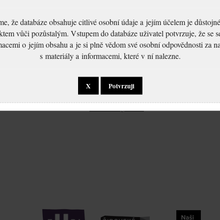
, že databáze obsahuje citlivé osobní údaje a jejím účelem je důstoj
ktem vůči pozůstalým. Vstupem do databáze uživatel potvrzuje, že se 
macemi o jejím obsahu a je si plně vědom své osobní odpovědnosti za n
s materiály a informacemi, které v ní nalezne.
X
Potvrzuji
Laušer František:
Laušer František:
ku
Žádost o vydání
Šetření o osobě
e
občanské legitimace