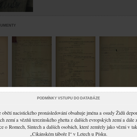
KUMENTY
Laušer František:
PODMÍNKY VSTUPU DO DATABÁZE
Laušer František:
Protokol o výslechu
Protokol o domovní
Laušer František:
 obětí nacistického pronásledování obsahuje jména a osudy Židů depo
prohlídce
Žádost o vydání
ch zemí a vězňů terezínského ghetta z dalších evropských zemí a dále 
cestovního pasu
ce o Romech, Sintech a dalších osobách, které zemřely jako vězni v t
„Cikánském táboře I“ v Letech u Písku.