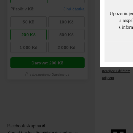
Upozorňujeme
s respe
s infor
Laušer František:
Řízení ve věci sty
rozvedeného rodič
nearijce s dítětem
arijcem
Facebook skupina
Kontakt:
education@terezinstudies.cz