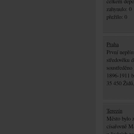
celkem depo
zahynulo: 0
přežilo: 0
Praha
První nepřím
středověku d
soustředěno
1896-1911 by
35 450 Židů,
Terezín
Město bylo z
císařovně Ma
z českých z