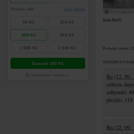
Irena Krejčí
Poslední změna: 02
HISTORICKÝ KO
Bg (12. 09. 
celkem depo
zahynulo: 8
přežilo: 118
Bn (22. 09. 