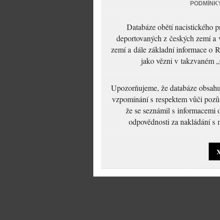
PODMÍNK
Databáze obětí nacistického 
deportovaných z českých zemí a v
zemí a dále základní informace o R
jako vězni v takzvaném „
Upozorňujeme, že databáze obsahuje
vzpomínání s respektem vůči pozůs
že se seznámil s informacemi 
odpovědnosti za nakládání s m