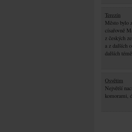
Terezín
Město bylo z
císařovně Ma
z českých z
a z dalších 
dalších témě
Osvětim
Největší nac
komorami, d