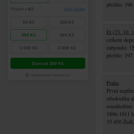
přežilo: 196
Et (23. 10. 
celkem depo
zahynulo: 1
přežilo: 197
Praha
První nepřím
středověku d
soustředěno
1896-1911 by
35 450 Židů,