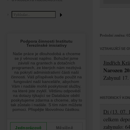
O PROJEKTU HOLOCAUST.CZ
Poslední změna: 02
VZTAHUJÍCÍ SE 
Jindřich Kr
Narozen 20.
Zahynul 17.
HISTORICKÝ KO
Di (13. 07. 
celkem depo
zahynulo: 6