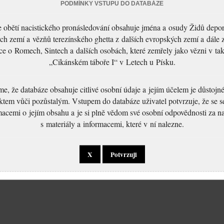
PODMÍNKY VSTUPU DO DATABÁZE
 obětí nacistického pronásledování obsahuje jména a osudy Židů depo
ch zemí a vězňů terezínského ghetta z dalších evropských zemí a dále 
ce o Romech, Sintech a dalších osobách, které zemřely jako vězni v t
„Cikánském táboře I“ v Letech u Písku.
, že databáze obsahuje citlivé osobní údaje a jejím účelem je důstoj
ktem vůči pozůstalým. Vstupem do databáze uživatel potvrzuje, že se 
macemi o jejím obsahu a je si plně vědom své osobní odpovědnosti za n
s materiály a informacemi, které v ní nalezne.
X
Potvrzuji