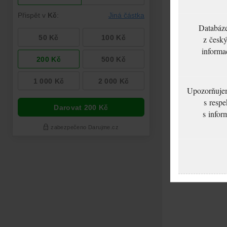
Databáze
z český
informa
Upozorňujeme
s respe
s infor