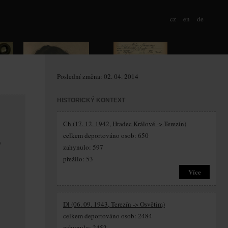
cz
en
de
Poslední změna: 02. 04. 2014
HISTORICKÝ KONTEXT
Ch (17. 12. 1942, Hradec Králové -> Terezín)
celkem deportováno osob: 650
)
zahynulo: 597
přežilo: 53
Více
Dl (06. 09. 1943, Terezín -> Osvětim)
celkem deportováno osob: 2484
zahynulo: 2452