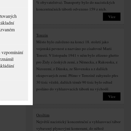
% obyvatelstva). Transporty bylo do nacistických
koncentračních táborů odvezeno 159 z nich.
rtovaných
Více
základní
akzvaném
Terezín
Město bylo založeno na konci 18. století jako
vojenská pevnost a nazváno po císařovně Marii
né vzpomínání
Terezii. V listopadu 1941 v něm bylo zřízeno ghetto
seznámil
pro Židy z českých zemí, z Německa, z Rakouska, z
akládání
Nizozemí, z Dánska, ze Slovenska a z dalších
okupovaných zemí. Přímo v Terezíně zahynulo přes
30 tisíc vězňů, dalších téměr 90 tisíc bylo odtud
posláno do vyhlazovacích táborů na východě.
Více
Osvětim
Největší nacistický koncentrační a vyhlazovací tábor
vybavený plynovými komorami, do něhož