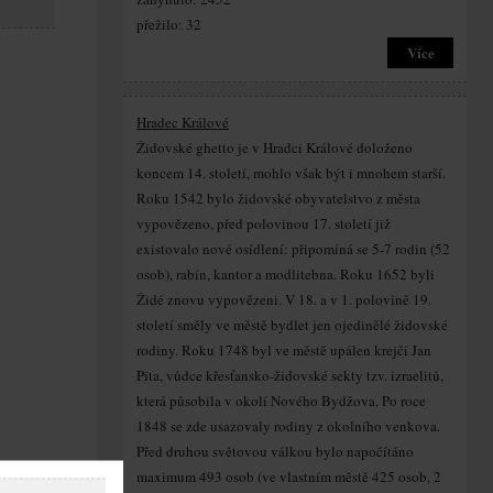
přežilo: 32
Více
Hradec Králové
Židovské ghetto je v Hradci Králové doloženo
koncem 14. století, mohlo však být i mnohem starší.
Roku 1542 bylo židovské obyvatelstvo z města
vypovězeno, před polovinou 17. století již
existovalo nové osídlení: připomíná se 5-7 rodin (52
osob), rabín, kantor a modlitebna. Roku 1652 byli
Židé znovu vypovězeni. V 18. a v 1. polovině 19.
století směly ve městě bydlet jen ojedinělé židovské
rodiny. Roku 1748 byl ve městě upálen krejčí Jan
Pita, vůdce křesťansko-židovské sekty tzv. izraelitů,
která působila v okolí Nového Bydžova. Po roce
1848 se zde usazovaly rodiny z okolního venkova.
Před druhou světovou válkou bylo napočítáno
maximum 493 osob (ve vlastním městě 425 osob, 2