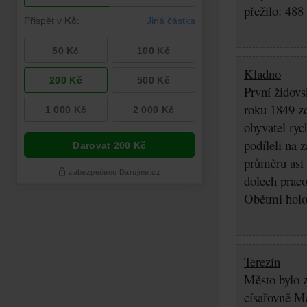
přežilo: 488
Kladno
První židovs
roku 1849 zd
obyvatel ryc
podíleli na 
průměru asi 
dolech praco
Obětmi holoc
Terezín
Město bylo z
císařovně Ma