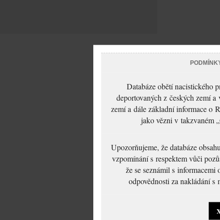
PODMÍNK
Databáze obětí nacistického 
deportovaných z českých zemí a v
zemí a dále základní informace o R
jako vězni v takzvaném „
Upozorňujeme, že databáze obsahuje
vzpomínání s respektem vůči pozůs
že se seznámil s informacemi 
odpovědnosti za nakládání s m