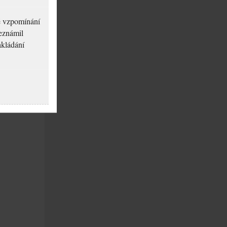
né vzpomínání
seznámil
akládání