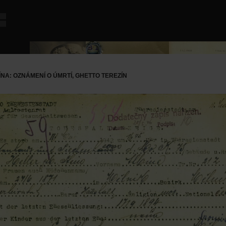
NA: OZNÁMENÍ O ÚMRTÍ, GHETTO TEREZÍN