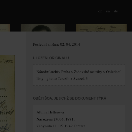
cz
en
de
Poslední změna: 02. 04. 2014
ULOŽENÍ ORIGINÁLU
Národní archiv Praha > Židovské matriky > Ohledací
listy - ghetto Terezín > Svazek 3
OBĚTI ŠOA, JEJICHŽ SE DOKUMENT TÝKÁ
Albína Hellerová
Narozena 24. 06. 1871.
Zahynula 11. 05. 1942 Terezín.