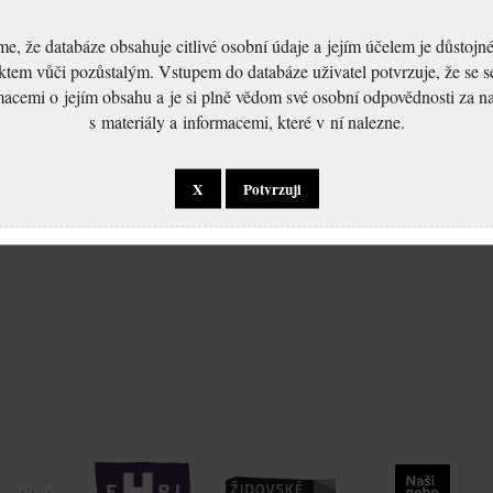
, že databáze obsahuje citlivé osobní údaje a jejím účelem je důstoj
ktem vůči pozůstalým. Vstupem do databáze uživatel potvrzuje, že se 
macemi o jejím obsahu a je si plně vědom své osobní odpovědnosti za n
s materiály a informacemi, které v ní nalezne.
X
Potvrzuji