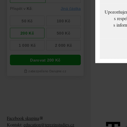
Upozorňujeme
s respe
s infor
Facebook skupina
Kontakt:
education@terezinstudies.cz