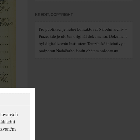
KREDIT, COPYRIGHT
Pro publikaci je nutné kontaktovat Národní archiv v
Praze, kde je uložen originál dokumentu. Dokument
byl digitalizován Institutem Terezínské iniciativy s
podporou Nadačního fondu obětem holocaustu.
rtovaných
základní
akzvaném