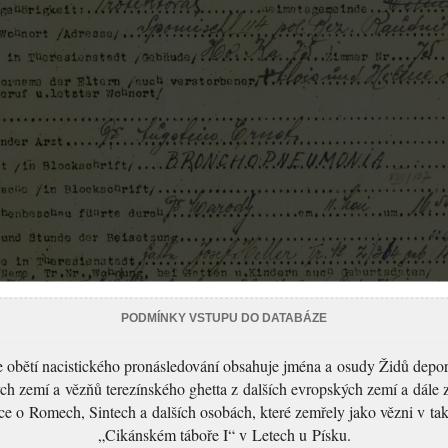
PODMÍNKY VSTUPU DO DATABÁZE
 obětí nacistického pronásledování obsahuje jména a osudy Židů depo
ch zemí a vězňů terezínského ghetta z dalších evropských zemí a dále 
ce o Romech, Sintech a dalších osobách, které zemřely jako vězni v t
„Cikánském táboře I“ v Letech u Písku.