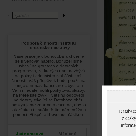
O PROJEKTU HOLOCAUST.CZ
Databáze
z český
informa